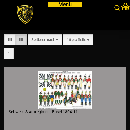
Schweiz
Sortieren nach
pro Seite
Sortieren nach
16 pro Seite
1
Schweiz: Stadtregiment Basel 1804-11