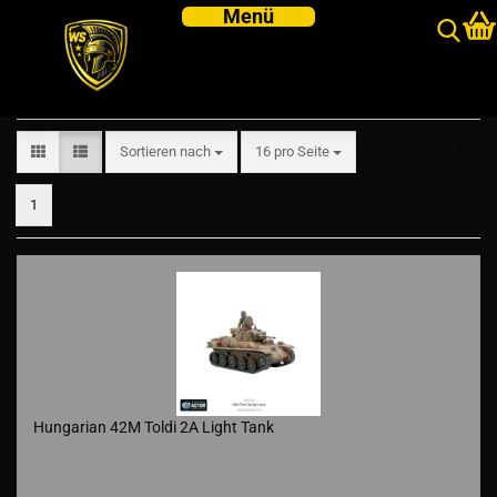
Hungarian Army
Sortieren nach
pro Seite
Sortieren nach
16 pro Seite
1
Hungarian 42M Toldi 2A Light Tank