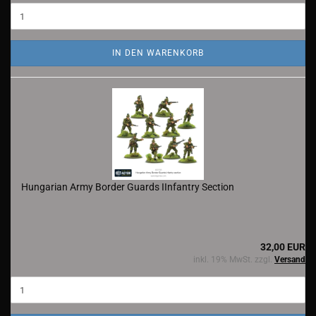
IN DEN WARENKORB
Hungarian Army Border Guards IInfantry Section
32,00 EUR
inkl. 19% MwSt. zzgl.
Versand