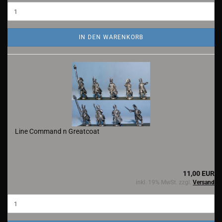
IN DEN WARENKORB
Line Command n Greatcoat
11,00 EUR
inkl. 19% MwSt. zzgl.
Versand