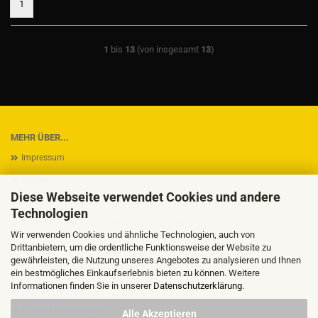
1
1
bis
13
(von insgesamt
13
)
MEHR ÜBER...
Impressum
Kontakt
Diese Webseite verwendet Cookies und andere
Versand- & Zahlungsbedingungen
Technologien
Widerrufsrecht & Muster-Widerrufsformular
Wir verwenden Cookies und ähnliche Technologien, auch von
AGB
Drittanbietern, um die ordentliche Funktionsweise der Website zu
gewährleisten, die Nutzung unseres Angebotes zu analysieren und Ihnen
Privatsphäre und Datenschutz
ein bestmögliches Einkaufserlebnis bieten zu können. Weitere
Informationen finden Sie in unserer
Datenschutzerklärung
.
Callback Service
Cookie Einstellungen
Alle Akzeptieren