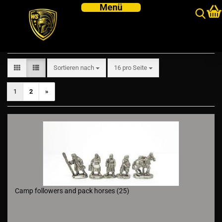
Mongols
Sortieren nach
pro Seite
Sortieren nach
16 pro Seite
1
2
»
Camp followers and pack horses (25)