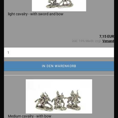
light cavalry - with sword and bow
7,15 EUR
inkl. 19% MwSt. zzgl.
Versand
IN DEN WARENKORB
Medium cavalry - with bow