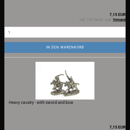
7,15 EUR
inkl. 19% MwSt. zzgl.
Versand
IN DEN WARENKORB
Heavy cavalry - with sword and bow
7,15 EUR