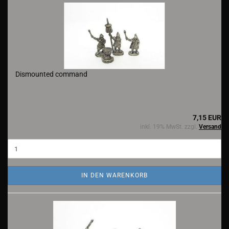
Dismounted command
7,15 EUR
inkl. 19% MwSt. zzgl.
Versand
IN DEN WARENKORB