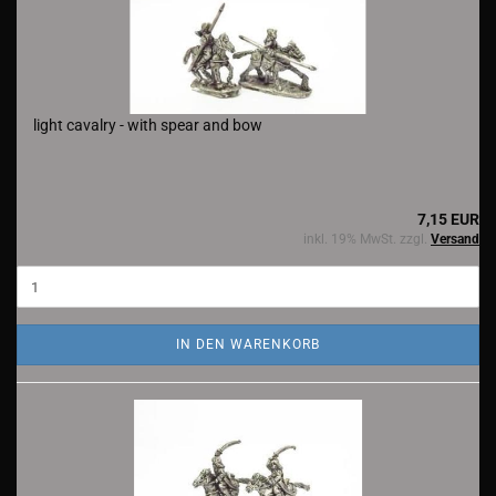
light cavalry - with spear and bow
7,15 EUR
inkl. 19% MwSt. zzgl.
Versand
IN DEN WARENKORB