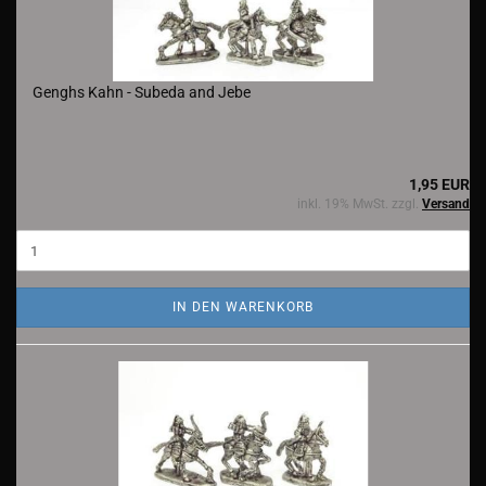
Genghs Kahn - Subeda and Jebe
1,95 EUR
inkl. 19% MwSt. zzgl.
Versand
IN DEN WARENKORB