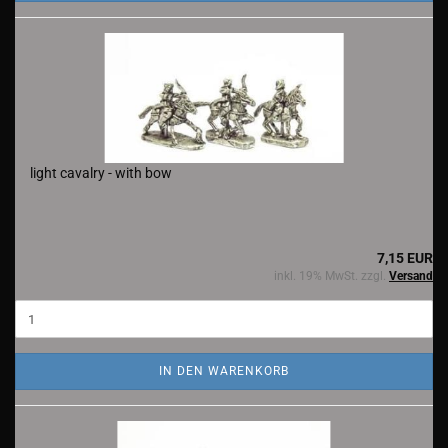
light cavalry - with bow
7,15 EUR
inkl. 19% MwSt. zzgl.
Versand
IN DEN WARENKORB