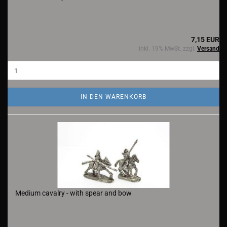
7,15 EUR
inkl. 19% MwSt. zzgl.
Versand
IN DEN WARENKORB
Medium cavalry - with spear and bow