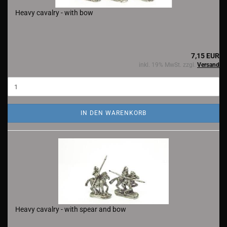
Heavy cavalry - with bow
7,15 EUR
inkl. 19% MwSt. zzgl.
Versand
IN DEN WARENKORB
Heavy cavalry - with spear and bow