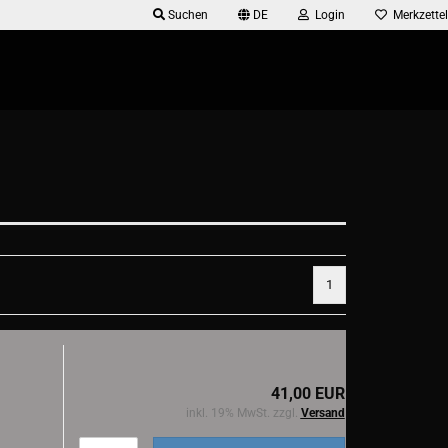
Suchen
DE
Login
Merkzettel
1
41,00 EUR
inkl. 19% MwSt. zzgl.
Versand