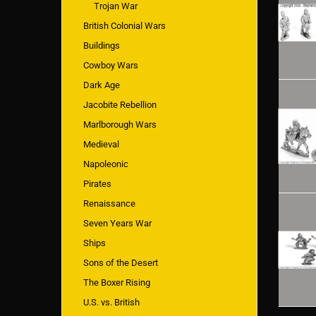
Trojan War
British Colonial Wars
Buildings
Cowboy Wars
Dark Age
Jacobite Rebellion
Marlborough Wars
Medieval
Napoleonic
Pirates
Renaissance
Seven Years War
Ships
Sons of the Desert
The Boxer Rising
U.S. vs. British