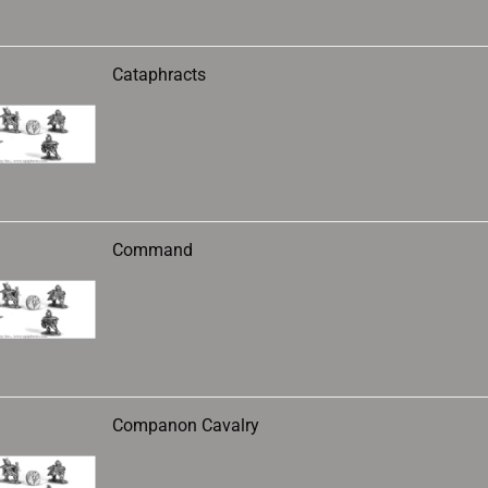
Cataphracts
Command
Companon Cavalry