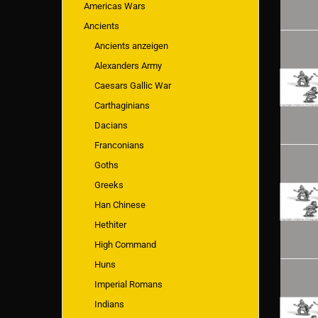
Americas Wars
Ancients
Ancients anzeigen
Alexanders Army
Caesars Gallic War
Carthaginians
Dacians
Franconians
Goths
Greeks
Han Chinese
Hethiter
High Command
Huns
Imperial Romans
Indians