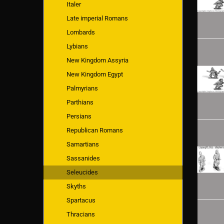
Italer
Late imperial Romans
Lombards
Lybians
New Kingdom Assyria
New Kingdom Egypt
Palmyrians
Parthians
Persians
Republican Romans
Samartians
Sassanides
Seleucides
Skyths
Spartacus
Thracians