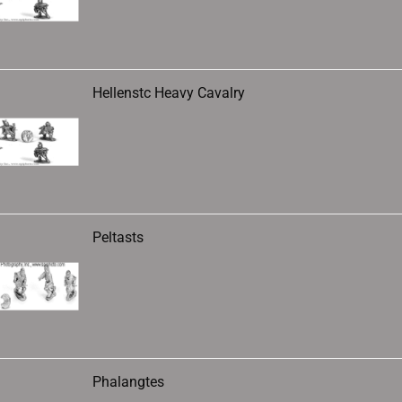
Hellenstc Heavy Cavalry
Peltasts
Phalangtes