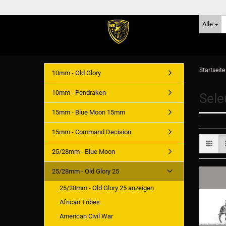
Alle
Startseite
10mm - Old Glory
10mm - Pendraken
Sele
15mm - Blue Moon 15mm
15mm - Command Decision
25/28mm - Blue Moon
25/28mm - Old Glory 25
25/28mm - Old Glory 25 anzeigen
African Tribes
American Civil War