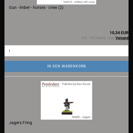
Gun - lmber - horses - crew (2)
10,34 EUR
inkl. 19% MwSt. zzgl.
Versand
IN DEN WARENKORB
Jagers Fring