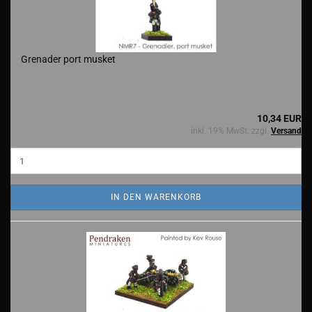
Grenader port musket
10,34 EUR
inkl. 19% MwSt. zzgl.
Versand
IN DEN WARENKORB