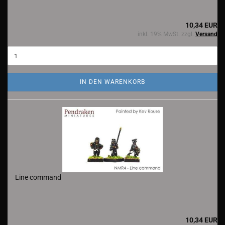
10,34 EUR
inkl. 19% MwSt. zzgl.
Versand
IN DEN WARENKORB
Line command
10,34 EUR