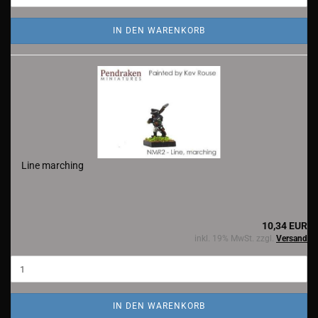
IN DEN WARENKORB
Line marching
10,34 EUR
inkl. 19% MwSt. zzgl.
Versand
IN DEN WARENKORB