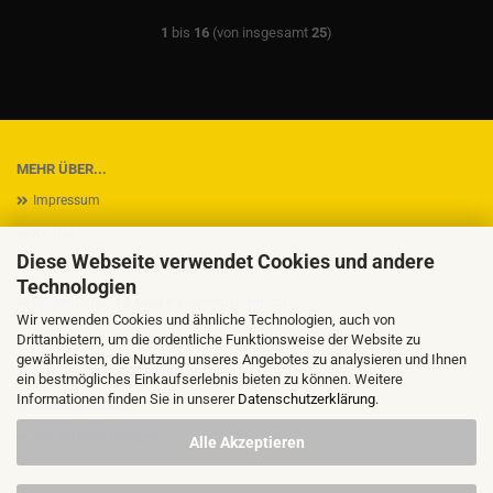
1
bis
16
(von insgesamt
25
)
MEHR ÜBER...
Impressum
Kontakt
Diese Webseite verwendet Cookies und andere
Versand- & Zahlungsbedingungen
Technologien
Widerrufsrecht & Muster-Widerrufsformular
Wir verwenden Cookies und ähnliche Technologien, auch von
AGB
Drittanbietern, um die ordentliche Funktionsweise der Website zu
gewährleisten, die Nutzung unseres Angebotes zu analysieren und Ihnen
Privatsphäre und Datenschutz
ein bestmögliches Einkaufserlebnis bieten zu können. Weitere
Informationen finden Sie in unserer
Datenschutzerklärung
.
Callback Service
Cookie Einstellungen
Alle Akzeptieren