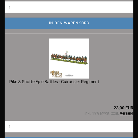
IN DEN WARENKORB
Pike & Shotte Epic Battles - Cuirassier Regiment
23,00 EUR
inkl. 19% MwSt. zzgl.
Versand