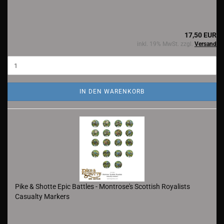
17,50 EUR
inkl. 19% MwSt. zzgl.
Versand
IN DEN WARENKORB
Pike & Shotte Epic Battles - Montrose's Scottish Royalists
Casualty Markers