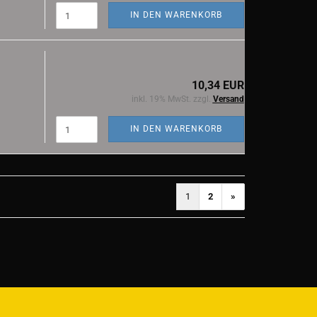
IN DEN WARENKORB
10,34 EUR
inkl. 19% MwSt. zzgl.
Versand
IN DEN WARENKORB
1
2
»
)