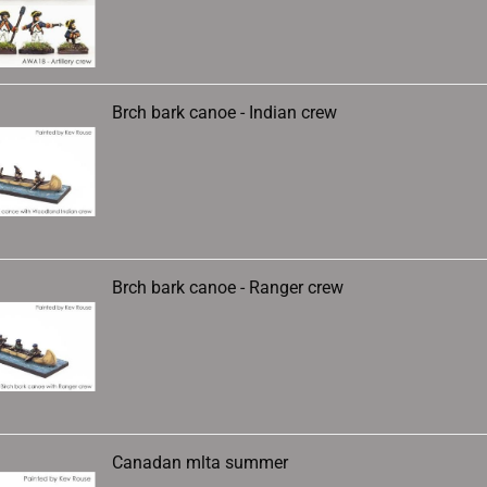
Brch bark canoe - Indian crew
Brch bark canoe - Ranger crew
Canadan mlta summer