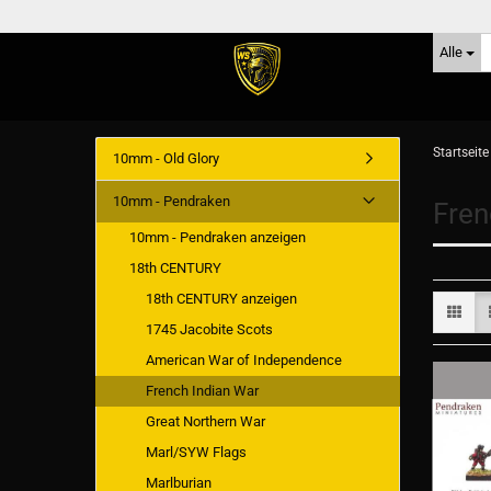
Alle
Startseite
10mm - Old Glory
10mm - Pendraken
Fren
10mm - Pendraken anzeigen
18th CENTURY
18th CENTURY anzeigen
1745 Jacobite Scots
American War of Independence
French Indian War
Great Northern War
Marl/SYW Flags
Marlburian