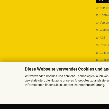
Vertra
MEHR ÜB
Impre
Kontak
Versan
Widerr
AGB
Privat
Callbac
Cookie
Diese Webseite verwendet Cookies und an
Wir verwenden Cookies und ähnliche Technologien, auch von D
gewährleisten, die Nutzung unseres Angebotes zu analysiere
Informationen finden Sie in unserer
Datenschutzerklärung
.