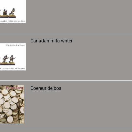
Canadan mlta wnter
Coereur de bos