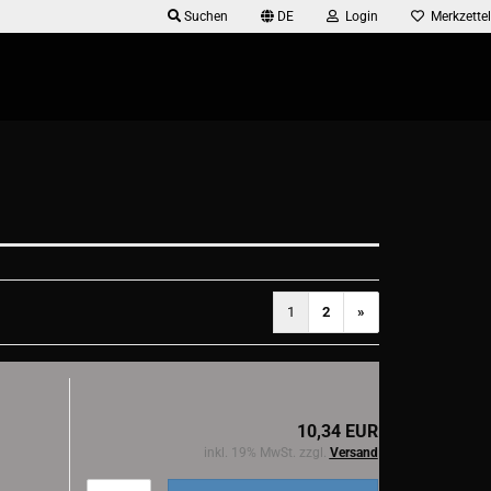
Suchen
DE
Login
Merkzettel
1
2
»
10,34 EUR
inkl. 19% MwSt. zzgl.
Versand