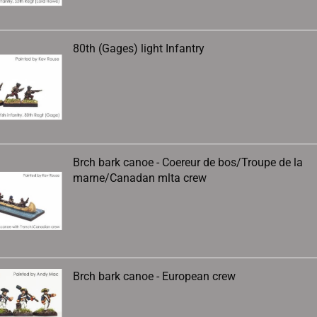
80th (Gages) light Infantry
Brch bark canoe - Coereur de bos/Troupe de la
marne/Canadan mlta crew
Brch bark canoe - European crew