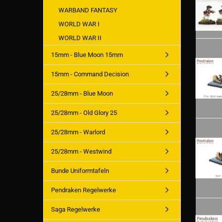
WARBAND FANTASY
WORLD WAR I
WORLD WAR II
15mm - Blue Moon 15mm
15mm - Command Decision
25/28mm - Blue Moon
25/28mm - Old Glory 25
25/28mm - Warlord
25/28mm - Westwind
Bunde Uniformtafeln
Pendraken Regelwerke
Saga Regelwerke