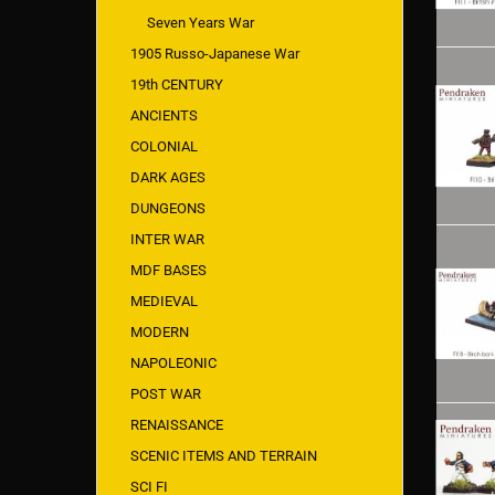
Seven Years War
1905 Russo-Japanese War
19th CENTURY
ANCIENTS
COLONIAL
DARK AGES
DUNGEONS
INTER WAR
MDF BASES
MEDIEVAL
MODERN
NAPOLEONIC
POST WAR
RENAISSANCE
SCENIC ITEMS AND TERRAIN
SCI FI