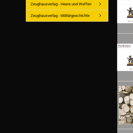
Zeughausverlag - Heere und Waffen
Zeughausverlag - Militärgeschichte