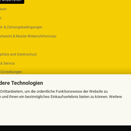
g widerrufen
ER...
ssum
t
d- & Zahlungsbedingungen
ufsrecht & Muster-Widerrufsformular
sphäre und Datenschutz
k Service
 Einstellungen
dere Technologien
rittanbietern, um die ordentliche Funktionsweise der Website zu
n und Ihnen ein bestmögliches Einkaufserlebnis bieten zu können. Weitere
Webshop erstellen
mit Gambio.de © 2026