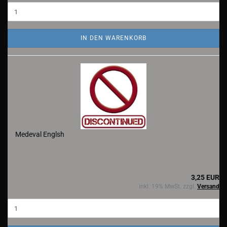
IN DEN WARENKORB
Medeval Englsh
3,25 EUR
inkl. 19% MwSt. zzgl.
Versand