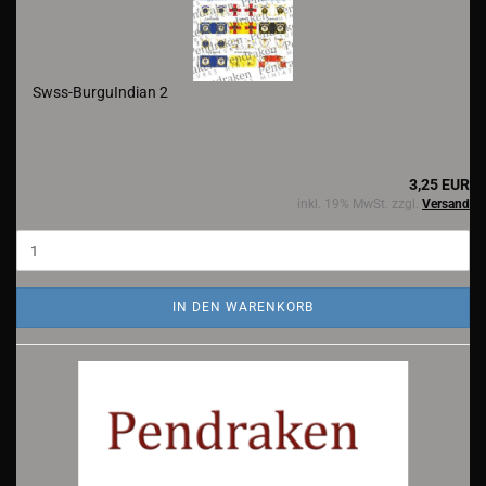
Swss-BurguIndian 2
3,25 EUR
inkl. 19% MwSt. zzgl.
Versand
IN DEN WARENKORB