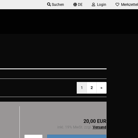
Suchen
DE
Login
Merkzettel
1
2
»
20,00 EUR
inkl. 19% MwSt. zzgl.
Versand