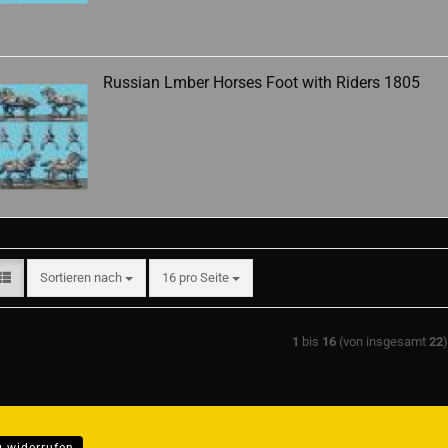
Russian Lmber Horses Foot with Riders 1805
Sortieren nach
pro Seite
Sortieren nach
16 pro Seite
1
bis
16
(von insgesamt
22