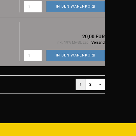
IN DEN WARENKORB
20,00 EUR
inkl. 19% MwSt. zzgl.
Versand
IN DEN WARENKORB
1
2
»
)