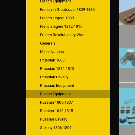
French Equipment
French in Greatcoats 1809-1815
French Legere 1809
French legere 1812-1815
French Revolutionary Wars
Generals
Minor Nations
Prussian 1806
Prussian 1812-1815
Prussian Cavalry
Prussian Equipment
Rusian Equipment
Russian 1805-1807
Russian 1812-1815
Russian Cavalry
Saxony 1806-1809