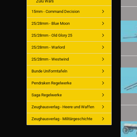
Zulu Wars
15mm - Command Decision
25/28mm - Blue Moon
25/28mm - Old Glory 25
25/28mm - Warlord
25/28mm - Westwind
Bunde Uniformtafeln
Pendraken Regelwerke
Saga Regelwerke
Zeughausverlag - Heere und Waffen
Zeughausverlag - Militärgeschichte