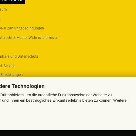
g widerrufen
ER...
ssum
t
d- & Zahlungsbedingungen
ufsrecht & Muster-Widerrufsformular
sphäre und Datenschutz
k Service
 Einstellungen
dere Technologien
rittanbietern, um die ordentliche Funktionsweise der Website zu
n und Ihnen ein bestmögliches Einkaufserlebnis bieten zu können. Weitere
Webshop erstellen
mit Gambio.de © 2026