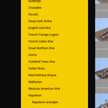
Buildings
Crusades
Decals
Deep Dark Afrika
English Civil War
French Foreign Legion
French Indian War
Great Northern War
Horror
Hundred Years War
Italian Wars
Mad Anthony Wayne
Malburian
Mexican American War
Napoleon
Napoleon anzeigen