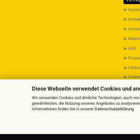
Vertra
MEHR ÜB
Impre
Kontak
Versan
Widerr
AGB
Privat
Callbac
Cookie
Diese Webseite verwendet Cookies und an
Wir verwenden Cookies und ähnliche Technologien, auch von D
gewährleisten, die Nutzung unseres Angebotes zu analysiere
Informationen finden Sie in unserer
Datenschutzerklärung
.