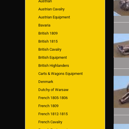
Austrian
Austrian Cavalry
Austrian Equipment
Bavaria
British 1809
British 1815
British Cavalry
British Equipment
British Highlanders
Carts & Wagons Equipment
Denmark
Dutchy of Warsaw
French 1805-1806
French 1809
French 1812-1815
French Cavalry