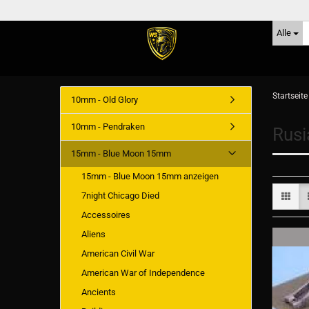
Alle
Startseite
10mm - Old Glory
10mm - Pendraken
Rusi
15mm - Blue Moon 15mm
15mm - Blue Moon 15mm anzeigen
7night Chicago Died
Accessoires
Aliens
American Civil War
American War of Independence
Ancients