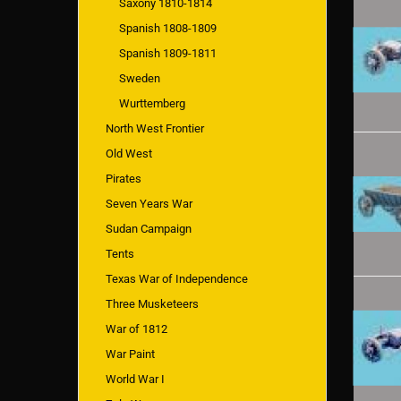
Saxony 1810-1814
Spanish 1808-1809
Spanish 1809-1811
Sweden
Wurttemberg
North West Frontier
Old West
Pirates
Seven Years War
Sudan Campaign
Tents
Texas War of Independence
Three Musketeers
War of 1812
War Paint
World War I