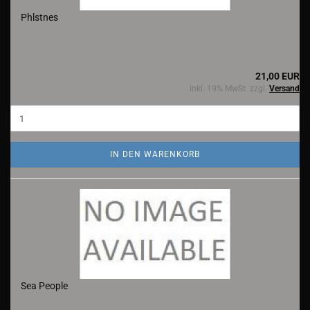
Phlstnes
21,00 EUR
inkl. 19% MwSt. zzgl.
Versand
IN DEN WARENKORB
Sea People