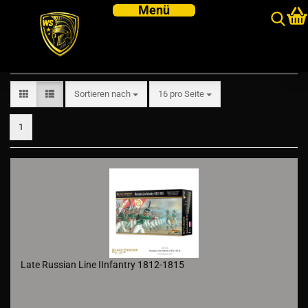
Napoleonic Wars - Russian
Sortieren nach
pro Seite
Sortieren nach
16 pro Seite
1
Late Russian Line IInfantry 1812-1815