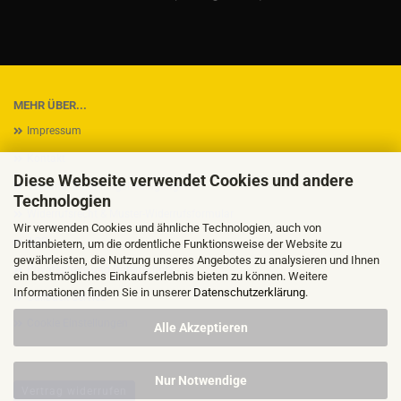
MEHR ÜBER...
Impressum
Kontakt
Diese Webseite verwendet Cookies und andere
Versand- & Zahlungsbedingungen
Technologien
Widerrufsrecht & Muster-Widerrufsformular
Wir verwenden Cookies und ähnliche Technologien, auch von
AGB
Drittanbietern, um die ordentliche Funktionsweise der Website zu
gewährleisten, die Nutzung unseres Angebotes zu analysieren und Ihnen
Privatsphäre und Datenschutz
ein bestmögliches Einkaufserlebnis bieten zu können. Weitere
Informationen finden Sie in unserer
Datenschutzerklärung
.
Callback Service
Cookie Einstellungen
Alle Akzeptieren
Nur Notwendige
Vertrag widerrufen