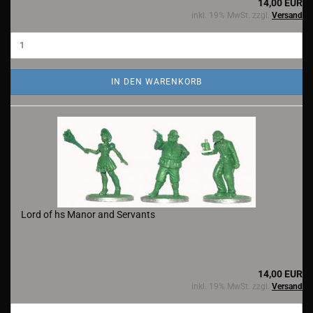
14,00 EUR
inkl. 19% MwSt. zzgl.
Versand
IN DEN WARENKORB
Lord of hs Manor and Servants
14,00 EUR
inkl. 19% MwSt. zzgl.
Versand