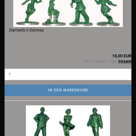
Damsels n Dstress
18,00 EUR
inkl. 19% MwSt. zzgl.
Versand
IN DEN WARENKORB