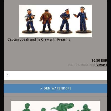
Captan Josah and hs Crew with Frearms
16,50 EUR
inkl. 19% MwSt. zzgl.
Versand
IN DEN WARENKORB