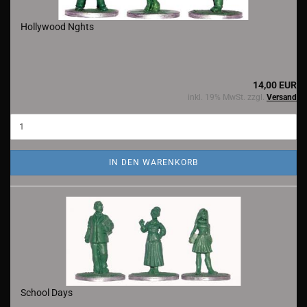
Hollywood Nghts
14,00 EUR
inkl. 19% MwSt. zzgl.
Versand
IN DEN WARENKORB
School Days