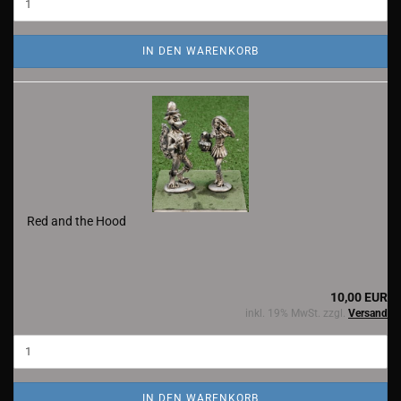
IN DEN WARENKORB
Red and the Hood
10,00 EUR
inkl. 19% MwSt. zzgl.
Versand
IN DEN WARENKORB