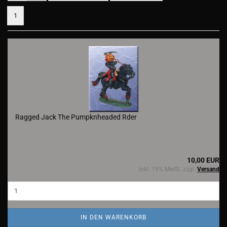
1
Ragged Jack The Pumpknheaded Rder
10,00 EUR
inkl. 19% MwSt. zzgl.
Versand
IN DEN WARENKORB