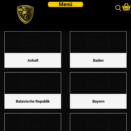
Bunde Uniformtafeln
Anhalt
Baden
Batavische Republik
Bayern