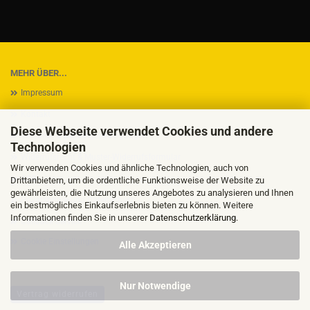
MEHR ÜBER...
Impressum
Kontakt
Diese Webseite verwendet Cookies und andere
Versand- & Zahlungsbedingungen
Technologien
Widerrufsrecht & Muster-Widerrufsformular
Wir verwenden Cookies und ähnliche Technologien, auch von
AGB
Drittanbietern, um die ordentliche Funktionsweise der Website zu
gewährleisten, die Nutzung unseres Angebotes zu analysieren und Ihnen
Privatsphäre und Datenschutz
ein bestmögliches Einkaufserlebnis bieten zu können. Weitere
Informationen finden Sie in unserer
Datenschutzerklärung
.
Callback Service
Cookie Einstellungen
Alle Akzeptieren
Nur Notwendige
Vertrag widerrufen