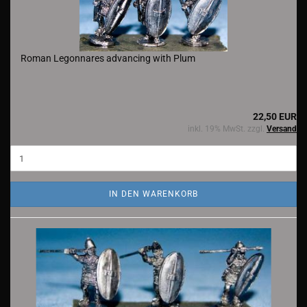
Roman Legonnares advancing with Plum
22,50 EUR
inkl. 19% MwSt. zzgl.
Versand
IN DEN WARENKORB