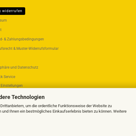
g widerrufen
ER...
ssum
t
d- & Zahlungsbedingungen
ufsrecht & Muster-Widerrufsformular
sphäre und Datenschutz
k Service
 Einstellungen
dere Technologien
rittanbietern, um die ordentliche Funktionsweise der Website zu
n und Ihnen ein bestmögliches Einkaufserlebnis bieten zu können. Weitere