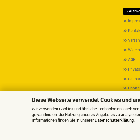
Vertra
MEHR ÜB
Impre
Kontak
Versan
Widerr
AGB
Privat
Callbac
Cookie
Diese Webseite verwendet Cookies und an
Wir verwenden Cookies und ähnliche Technologien, auch von D
gewährleisten, die Nutzung unseres Angebotes zu analysiere
Informationen finden Sie in unserer
Datenschutzerklärung
.