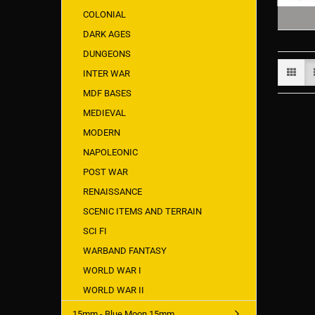
COLONIAL
DARK AGES
DUNGEONS
INTER WAR
MDF BASES
MEDIEVAL
MODERN
NAPOLEONIC
POST WAR
RENAISSANCE
SCENIC ITEMS AND TERRAIN
SCI FI
WARBAND FANTASY
WORLD WAR I
WORLD WAR II
15mm - Blue Moon 15mm