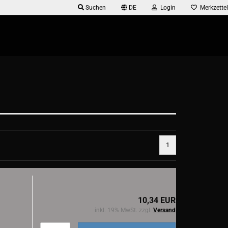
Suchen
DE
Login
Merkzettel
1
10,34 EUR
inkl. 19% MwSt. zzgl.
Versand