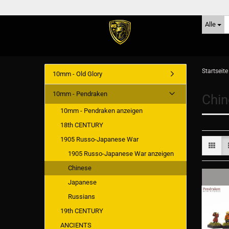
Alle
Startseite
10mm - Old Glory
10mm - Pendraken
Chin
10mm - Pendraken anzeigen
18th CENTURY
1905 Russo-Japanese War
1905 Russo-Japanese War anzeigen
Chinese
Japanese
Russians
19th CENTURY
ANCIENTS