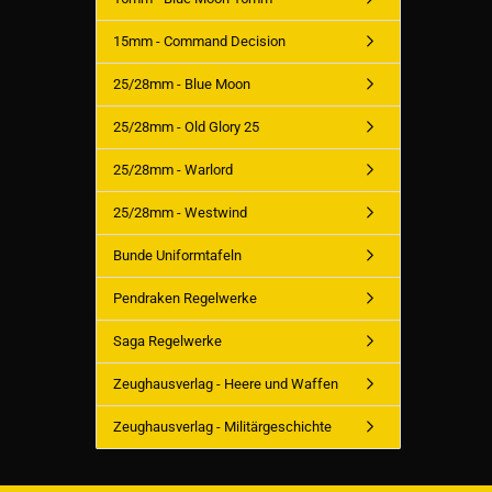
15mm - Command Decision
25/28mm - Blue Moon
25/28mm - Old Glory 25
25/28mm - Warlord
25/28mm - Westwind
Bunde Uniformtafeln
Pendraken Regelwerke
Saga Regelwerke
Zeughausverlag - Heere und Waffen
Zeughausverlag - Militärgeschichte