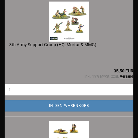
8th Army Support Group (HQ, Mortar & MMG)
35,50 EUR
inkl. 19% MwSt. zzgl.
Versand
IN DEN WARENKORB