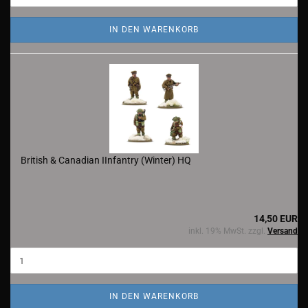
IN DEN WARENKORB
British & Canadian IInfantry (Winter) HQ
14,50 EUR
inkl. 19% MwSt. zzgl.
Versand
IN DEN WARENKORB