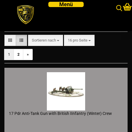
British Army Support
Sortieren nach
pro Seite
Sortieren nach
16 pro Seite
1
2
»
17 Pdr Anti-Tank Gun with British IInfantry (Winter) Crew