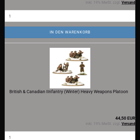
inkl. 19% MwSt. zzgl.
Versand
IN DEN WARENKORB
British & Canadian IInfantry (Winter) Heavy Weapons Platoon
44,50 EUR
inkl. 19% MwSt. zzgl.
Versand