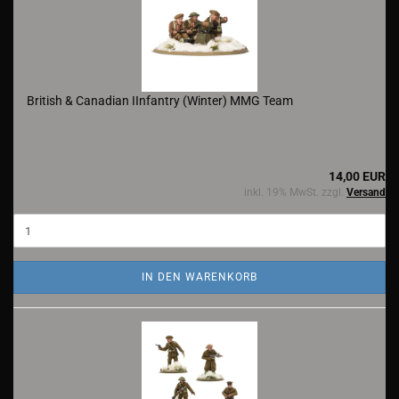
British & Canadian IInfantry (Winter) MMG Team
14,00 EUR
inkl. 19% MwSt. zzgl.
Versand
IN DEN WARENKORB