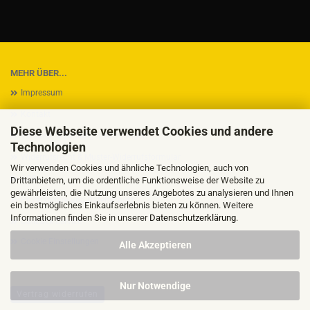
MEHR ÜBER...
Impressum
Kontakt
Diese Webseite verwendet Cookies und andere
Versand- & Zahlungsbedingungen
Technologien
Widerrufsrecht & Muster-Widerrufsformular
Wir verwenden Cookies und ähnliche Technologien, auch von
AGB
Drittanbietern, um die ordentliche Funktionsweise der Website zu
gewährleisten, die Nutzung unseres Angebotes zu analysieren und Ihnen
Privatsphäre und Datenschutz
ein bestmögliches Einkaufserlebnis bieten zu können. Weitere
Informationen finden Sie in unserer
Datenschutzerklärung
.
Callback Service
Cookie Einstellungen
Alle Akzeptieren
Nur Notwendige
Vertrag widerrufen