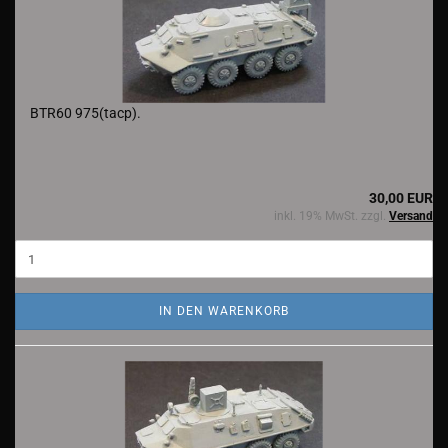
BTR60 975(tacp).
30,00 EUR
inkl. 19% MwSt. zzgl.
Versand
IN DEN WARENKORB