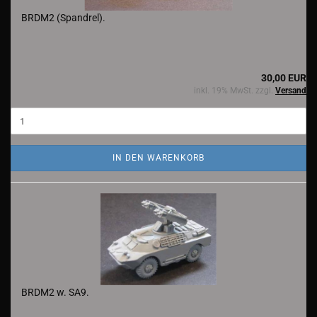
BRDM2 (Spandrel).
30,00 EUR
inkl. 19% MwSt. zzgl.
Versand
IN DEN WARENKORB
BRDM2 w. SA9.