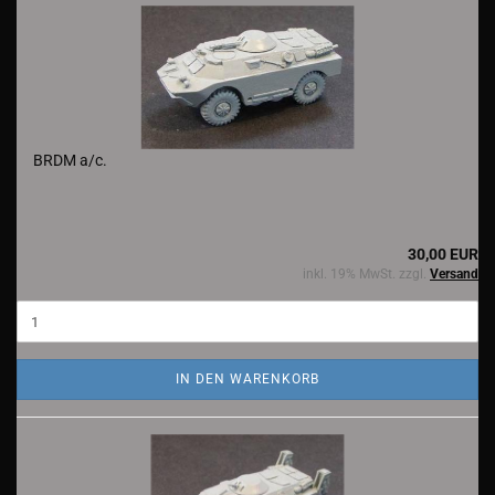
BRDM a/c.
30,00 EUR
inkl. 19% MwSt. zzgl.
Versand
IN DEN WARENKORB