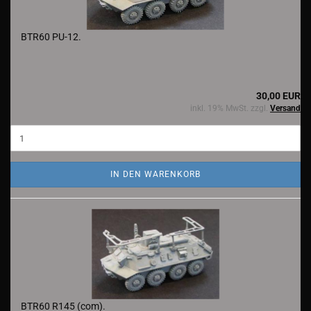
BTR60 PU-12.
30,00 EUR
inkl. 19% MwSt. zzgl.
Versand
IN DEN WARENKORB
BTR60 R145 (com).