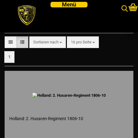
Holland
Sortieren nach
pro Seite
Sortieren nach
16 pro Seite
1
Holland: 2. Husaren-Regiment 1806-10