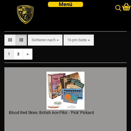
Aces
Sortieren nach
pro Seite
Sortieren nach
16 pro Seite
1
2
»
Blood Red Skies: British Ace Pilot - 'Pick' Pickard