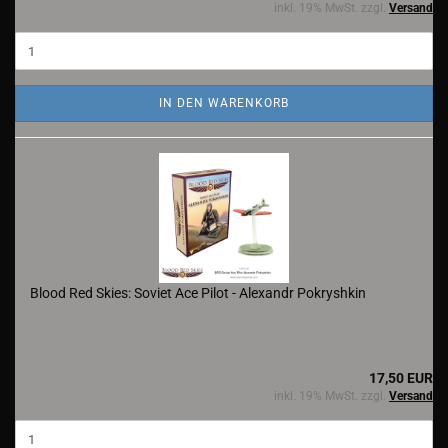
inkl. 19% MwSt. zzgl.
Versand
IN DEN WARENKORB
Blood Red Skies: Soviet Ace Pilot - Alexandr Pokryshkin
17,50 EUR
inkl. 19% MwSt. zzgl.
Versand