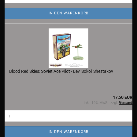
IN DEN WARENKORB
Blood Red Skies: Soviet Ace Pilot - Lev 'Sokol' Shestakov
17,50 EUR
inkl. 19% MwSt. zzgl.
Versand
IN DEN WARENKORB