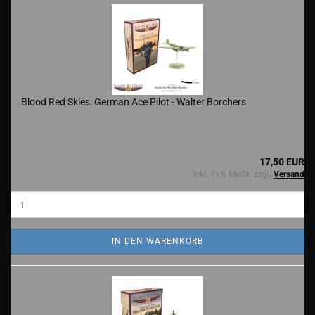
Blood Red Skies: German Ace Pilot - Walter Borchers
17,50 EUR
inkl. 19% MwSt. zzgl.
Versand
IN DEN WARENKORB