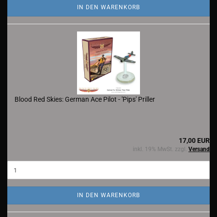
IN DEN WARENKORB
Blood Red Skies: German Ace Pilot - 'Pips' Priller
17,00 EUR
inkl. 19% MwSt. zzgl.
Versand
IN DEN WARENKORB