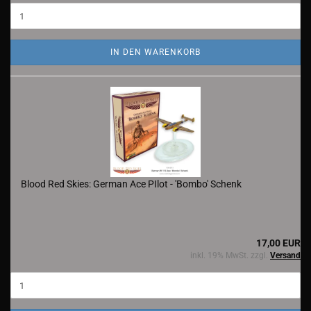
IN DEN WARENKORB
Blood Red Skies: German Ace PIlot - 'Bombo' Schenk
17,00 EUR
inkl. 19% MwSt. zzgl.
Versand