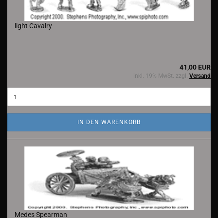
light Cavalry
41,00 EUR
inkl. 19% MwSt. zzgl.
Versand
IN DEN WARENKORB
Medes Spearman