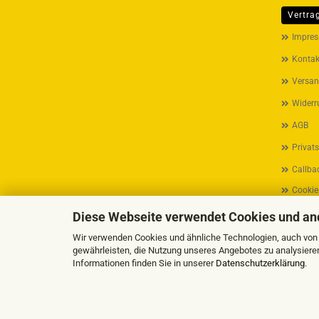
Vertra
MEHR ÜB
Impre
Kontak
Versan
Widerr
AGB
Privat
Callbac
Cookie
Diese Webseite verwendet Cookies und an
Wir verwenden Cookies und ähnliche Technologien, auch von D
gewährleisten, die Nutzung unseres Angebotes zu analysiere
Informationen finden Sie in unserer
Datenschutzerklärung
.