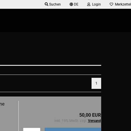
Suchen
DE
Login
Merkzettel
1
ne
50,00 EUR
inkl. 19% MwSt. zzgl.
Versand