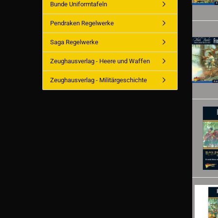
Bunde Uniformtafeln
Pendraken Regelwerke
Saga Regelwerke
Zeughausverlag - Heere und Waffen
Zeughausverlag - Militärgeschichte