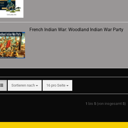
French Indian War: Woodland Indian War Party
Sortieren nach
pro Seite
Sortieren nach
16 pro Seite
1
bis
5
(von insgesamt
5
)