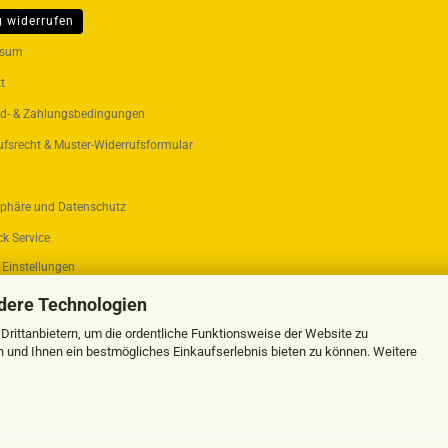
g widerrufen
ER...
ssum
t
d- & Zahlungsbedingungen
ufsrecht & Muster-Widerrufsformular
sphäre und Datenschutz
k Service
 Einstellungen
dere Technologien
rittanbietern, um die ordentliche Funktionsweise der Website zu
n und Ihnen ein bestmögliches Einkaufserlebnis bieten zu können. Weitere