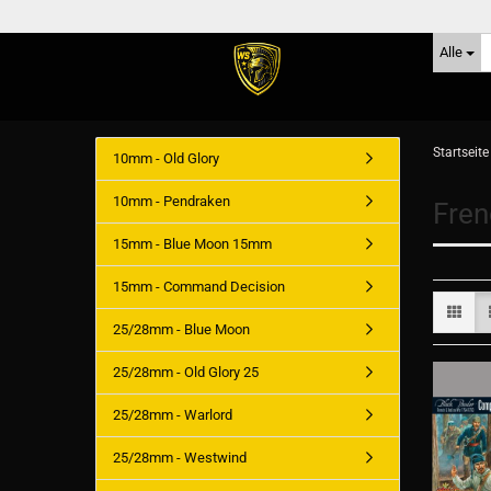
Alle
Startseite
10mm - Old Glory
10mm - Pendraken
Fren
15mm - Blue Moon 15mm
15mm - Command Decision
25/28mm - Blue Moon
25/28mm - Old Glory 25
25/28mm - Warlord
25/28mm - Westwind