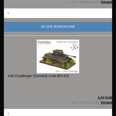
inkl. 19% MwSt. zzgl.
Versand
IN DEN WARENKORB
A30 Challenger (formerly code BR165)
4,55 EUR
inkl. 19% MwSt. zzgl.
Versand