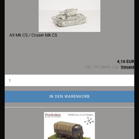
A9 Mk CS / Cruser Mk CS
4,16 EUR
inkl. 19% MwSt. zzgl.
Versand
IN DEN WARENKORB