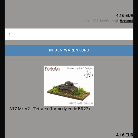
4,16 EUR
inkl. 19% MwSt. zzgl.
Versand
IN DEN WARENKORB
A17 Mk V2 - 'Tetrach' (formerly code BR22)
4,16 EUR