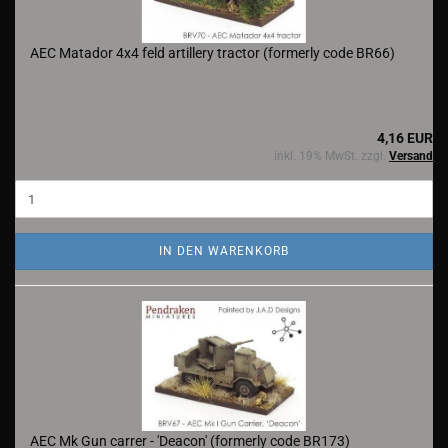
AEC Matador 4x4 feld artillery tractor (formerly code BR66)
4,16 EUR
inkl. 19% MwSt. zzgl.
Versand
IN DEN WARENKORB
AEC Mk Gun carrer - 'Deacon' (formerly code BR173)