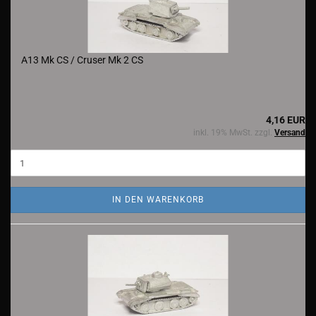
A13 Mk CS / Cruser Mk 2 CS
4,16 EUR
inkl. 19% MwSt. zzgl.
Versand
IN DEN WARENKORB