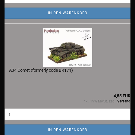
IN DEN WARENKORB
A34 Comet (formerly code BR171)
4,55 EUR
inkl. 19% MwSt. zzgl.
Versand
IN DEN WARENKORB