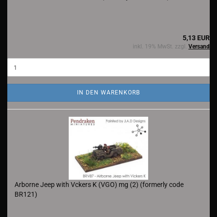
5,13 EUR
inkl. 19% MwSt. zzgl.
Versand
IN DEN WARENKORB
Arborne Jeep with Vckers K (VGO) mg (2) (formerly code
BR121)