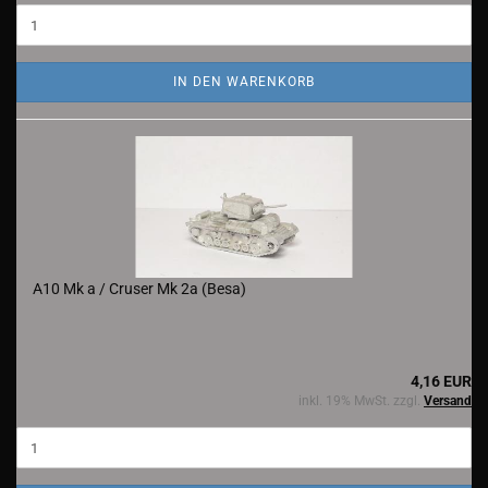
IN DEN WARENKORB
A10 Mk a / Cruser Mk 2a (Besa)
4,16 EUR
inkl. 19% MwSt. zzgl.
Versand