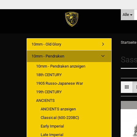
Alle
Startseite
10mm - Old Glory
10mm - Pendraken
Sass
10mm - Pendraken anzeigen
18th CENTURY
1905 Russo-Japanese War
19th CENTURY
ANCIENTS
ANCIENTS anzeigen
Classical (600-220BC)
Early Imperial
Late Imperial