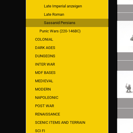
Late Imperial anzeigen
Late Roman
Sassanid Persians
Punic Wars (220-146BC)
COLONIAL
DARK AGES
DUNGEONS
INTER WAR
MDF BASES
MEDIEVAL
MODERN
NAPOLEONIC
POST WAR
RENAISSANCE
SCENIC ITEMS AND TERRAIN
SCI FI