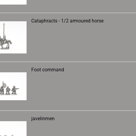
Cataphracts - 1/2 armoured horse
Foot command
javelinmen