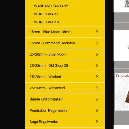
WARBAND FANTASY
WORLD WAR I
WORLD WAR II
15mm - Blue Moon 15mm
15mm - Command Decision
25/28mm - Blue Moon
25/28mm - Old Glory 25
25/28mm - Warlord
25/28mm - Westwind
Bunde Uniformtafeln
Pendraken Regelwerke
Saga Regelwerke