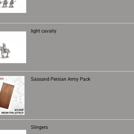
light cavalry
Sassand Persian Army Pack
Slingers