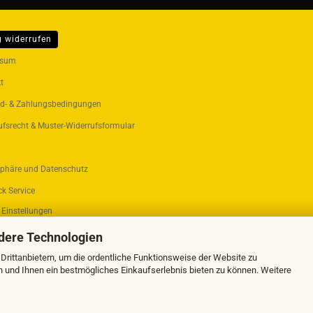
g widerrufen
ER...
ssum
t
d- & Zahlungsbedingungen
ufsrecht & Muster-Widerrufsformular
sphäre und Datenschutz
k Service
 Einstellungen
dere Technologien
rittanbietern, um die ordentliche Funktionsweise der Website zu
n und Ihnen ein bestmögliches Einkaufserlebnis bieten zu können. Weitere