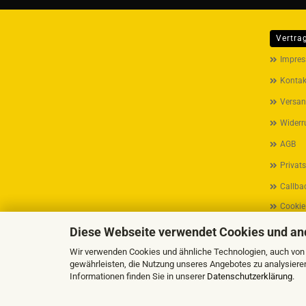
Vertra
MEHR ÜB
Impre
Kontak
Versan
Widerr
AGB
Privat
Callbac
Cookie
Diese Webseite verwendet Cookies und an
Wir verwenden Cookies und ähnliche Technologien, auch von D
gewährleisten, die Nutzung unseres Angebotes zu analysiere
Informationen finden Sie in unserer
Datenschutzerklärung
.