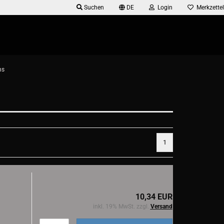
Suchen
DE
Login
Merkzettel
ns
1
10,34 EUR
inkl. 19% MwSt. zzgl.
Versand