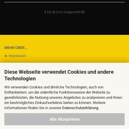
1
bis
6
(von insgesamt
6
)
MEHR ÜBER...
Impressum
Kontakt
Diese Webseite verwendet Cookies und andere
Versand- & Zahlungsbedingungen
Technologien
Widerrufsrecht & Muster-Widerrufsformular
Wir verwenden Cookies und ähnliche Technologien, auch von
AGB
Drittanbietern, um die ordentliche Funktionsweise der Website zu
gewährleisten, die Nutzung unseres Angebotes zu analysieren und Ihnen
Privatsphäre und Datenschutz
ein bestmögliches Einkaufserlebnis bieten zu können. Weitere
Informationen finden Sie in unserer
Datenschutzerklärung
.
Callback Service
Cookie Einstellungen
Alle Akzeptieren