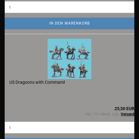
IN DEN WARENKORB
US Dragoons with Command
25,50 EUR
inkl. 19% MwSt. zzgl.
Versand