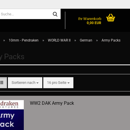
Suche...
Ihr Warenkorb
0,00 EUR
»
»
»
»
10mm - Pendraken
WORLD WAR II
German
Army Packs
y Packs
Sortieren nach
pro Seite
Sortieren nach
16 pro Seite
WW2 DAK Army Pack