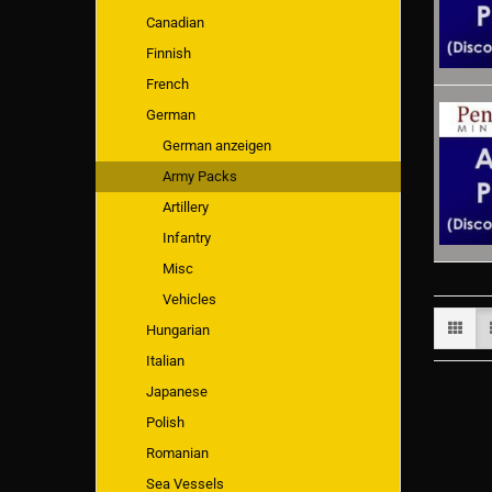
Canadian
Finnish
French
German
German anzeigen
Army Packs
Artillery
Infantry
Misc
Vehicles
Hungarian
Italian
Japanese
Polish
Romanian
Sea Vessels