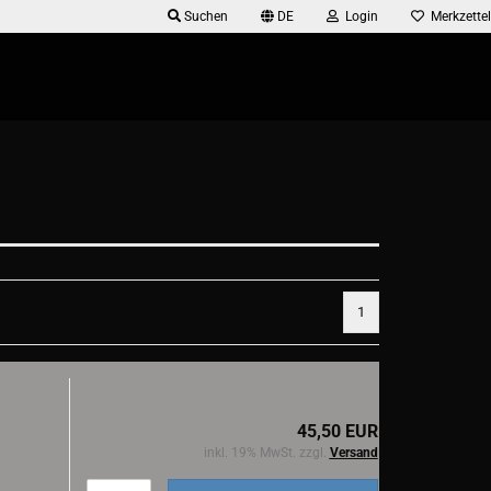
Suchen
DE
Login
Merkzettel
1
45,50 EUR
inkl. 19% MwSt. zzgl.
Versand