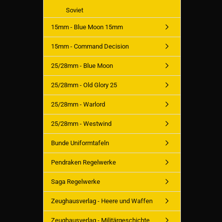
Soviet
15mm - Blue Moon 15mm
15mm - Command Decision
25/28mm - Blue Moon
25/28mm - Old Glory 25
25/28mm - Warlord
25/28mm - Westwind
Bunde Uniformtafeln
Pendraken Regelwerke
Saga Regelwerke
Zeughausverlag - Heere und Waffen
Zeughausverlag - Militärgeschichte