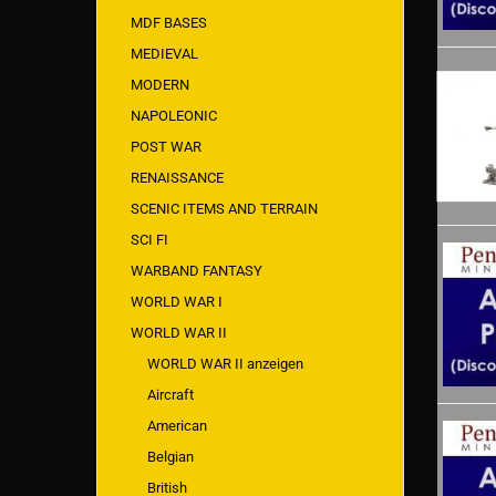
MDF BASES
MEDIEVAL
MODERN
NAPOLEONIC
POST WAR
RENAISSANCE
SCENIC ITEMS AND TERRAIN
SCI FI
WARBAND FANTASY
WORLD WAR I
WORLD WAR II
WORLD WAR II anzeigen
Aircraft
American
Belgian
British