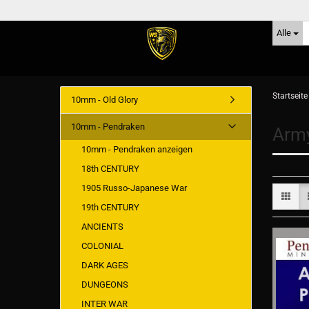
Alle
Startseite
10mm - Old Glory
10mm - Pendraken
Arm
10mm - Pendraken anzeigen
18th CENTURY
1905 Russo-Japanese War
19th CENTURY
ANCIENTS
COLONIAL
DARK AGES
DUNGEONS
INTER WAR