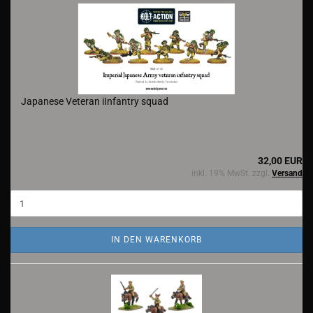
Japanese Veteran iInfantry squad
32,00 EUR
inkl. 19% MwSt. zzgl.
Versand
IN DEN WARENKORB