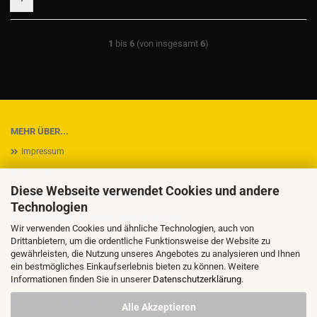
1
bis
6
(von insgesamt
6
)
MEHR ÜBER...
Impressum
Kontakt
Diese Webseite verwendet Cookies und andere
Versand- & Zahlungsbedingungen
Technologien
Widerrufsrecht & Muster-Widerrufsformular
Wir verwenden Cookies und ähnliche Technologien, auch von
AGB
Drittanbietern, um die ordentliche Funktionsweise der Website zu
gewährleisten, die Nutzung unseres Angebotes zu analysieren und Ihnen
Privatsphäre und Datenschutz
ein bestmögliches Einkaufserlebnis bieten zu können. Weitere
Informationen finden Sie in unserer
Datenschutzerklärung
.
Callback Service
Cookie Einstellungen
Alle Akzeptieren