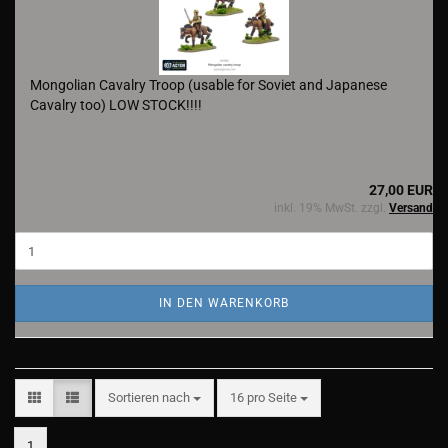
Mongolian Cavalry Troop (usable for Soviet and Japanese
Cavalry too) LOW STOCK!!!!
27,00 EUR
inkl. 19% MwSt. zzgl.
Versand
IN DEN WARENKORB
Sortieren nach
pro Seite
Sortieren nach
16 pro Seite
1