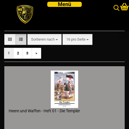
Zeughausverlag - Heere und Waffen
Sortieren nach
pro Seite
Sortieren nach
16 pro Seite
1
2
3
»
Heere und Waffen - Heft 01 - Die Templer