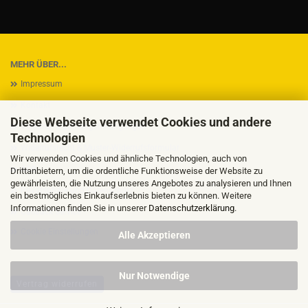
MEHR ÜBER...
Impressum
Kontakt
Diese Webseite verwendet Cookies und andere
Versand- & Zahlungsbedingungen
Technologien
Widerrufsrecht & Muster-Widerrufsformular
Wir verwenden Cookies und ähnliche Technologien, auch von
AGB
Drittanbietern, um die ordentliche Funktionsweise der Website zu
gewährleisten, die Nutzung unseres Angebotes zu analysieren und Ihnen
Privatsphäre und Datenschutz
ein bestmögliches Einkaufserlebnis bieten zu können. Weitere
Informationen finden Sie in unserer
Datenschutzerklärung
.
Callback Service
Cookie Einstellungen
Alle Akzeptieren
Nur Notwendige
Vertrag widerrufen