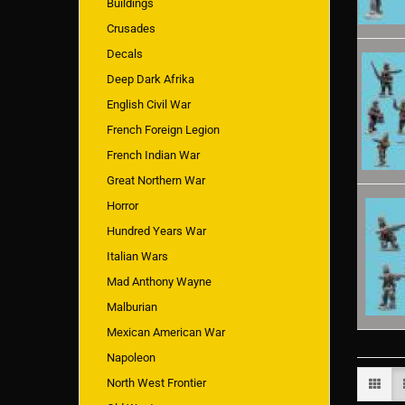
Buildings
Crusades
Decals
Deep Dark Afrika
English Civil War
French Foreign Legion
French Indian War
Great Northern War
Horror
Hundred Years War
Italian Wars
Mad Anthony Wayne
Malburian
Mexican American War
Napoleon
North West Frontier