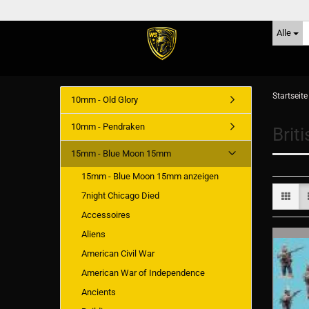
Alle
Startseite
10mm - Old Glory
10mm - Pendraken
Briti
15mm - Blue Moon 15mm
15mm - Blue Moon 15mm anzeigen
7night Chicago Died
Accessoires
Aliens
American Civil War
American War of Independence
Ancients