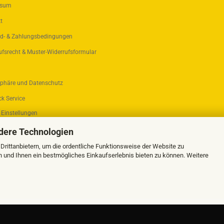
ssum
t
d- & Zahlungsbedingungen
ufsrecht & Muster-Widerrufsformular
sphäre und Datenschutz
k Service
 Einstellungen
dere Technologien
rittanbietern, um die ordentliche Funktionsweise der Website zu
n und Ihnen ein bestmögliches Einkaufserlebnis bieten zu können. Weitere
Webshop erstellen
mit Gambio.de © 2026