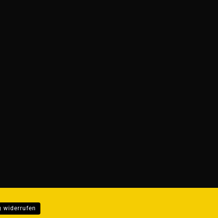
g widerrufen
ER...