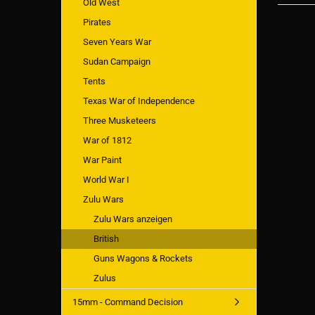
Old West
Pirates
Seven Years War
Sudan Campaign
Tents
Texas War of Independence
Three Musketeers
War of 1812
War Paint
World War I
Zulu Wars
Zulu Wars anzeigen
British
Guns Wagons & Rockets
Zulus
15mm - Command Decision