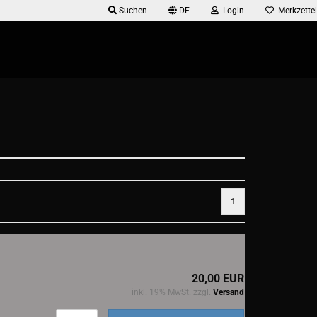
Suchen
DE
Login
Merkzettel
1
20,00 EUR
inkl. 19% MwSt. zzgl.
Versand