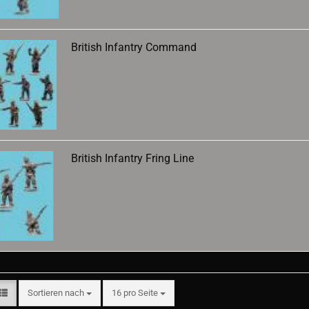
British Infantry Command
British Infantry Fring Line
Sortieren nach
pro Seite
Sortieren nach
16 pro Seite