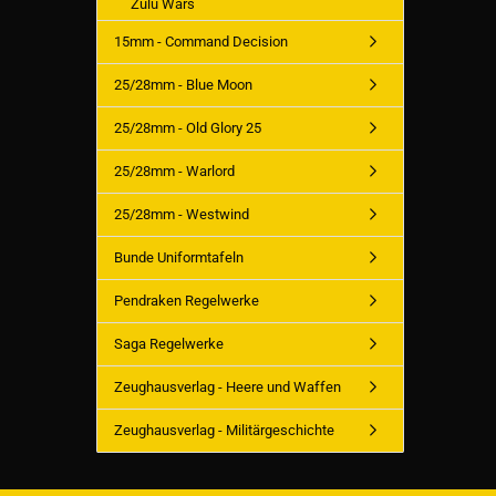
Zulu Wars
15mm - Command Decision
25/28mm - Blue Moon
25/28mm - Old Glory 25
25/28mm - Warlord
25/28mm - Westwind
Bunde Uniformtafeln
Pendraken Regelwerke
Saga Regelwerke
Zeughausverlag - Heere und Waffen
Zeughausverlag - Militärgeschichte