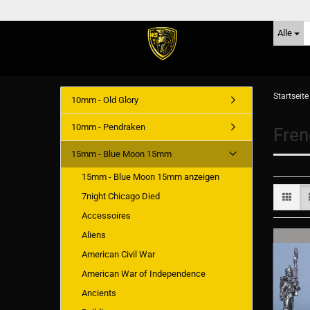
Alle
Startseite
10mm - Old Glory
10mm - Pendraken
Fren
15mm - Blue Moon 15mm
15mm - Blue Moon 15mm anzeigen
7night Chicago Died
Accessoires
Aliens
American Civil War
American War of Independence
Ancients