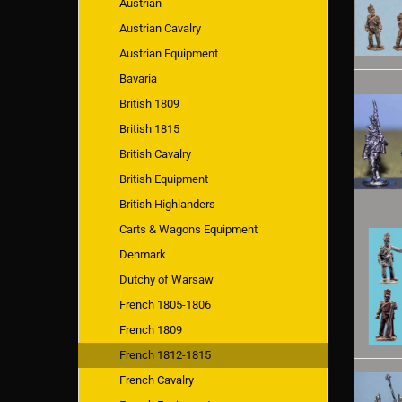
Austrian
Austrian Cavalry
Austrian Equipment
Bavaria
British 1809
British 1815
British Cavalry
British Equipment
British Highlanders
Carts & Wagons Equipment
Denmark
Dutchy of Warsaw
French 1805-1806
French 1809
French 1812-1815
French Cavalry