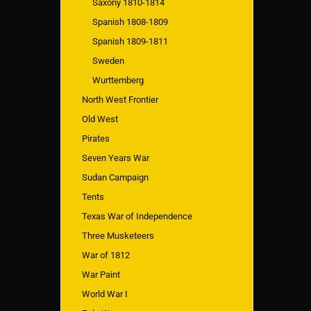
Saxony 1810-1814
Spanish 1808-1809
Spanish 1809-1811
Sweden
Wurttemberg
North West Frontier
Old West
Pirates
Seven Years War
Sudan Campaign
Tents
Texas War of Independence
Three Musketeers
War of 1812
War Paint
World War I