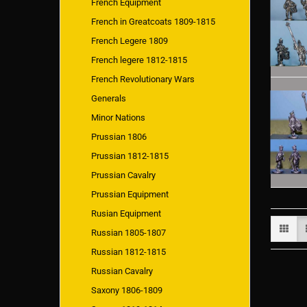
French Equipment
French in Greatcoats 1809-1815
French Legere 1809
French legere 1812-1815
French Revolutionary Wars
Generals
Minor Nations
Prussian 1806
Prussian 1812-1815
Prussian Cavalry
Prussian Equipment
Rusian Equipment
Russian 1805-1807
Russian 1812-1815
Russian Cavalry
Saxony 1806-1809