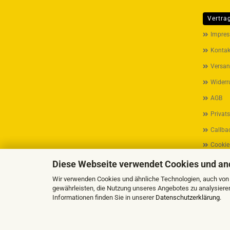
Vertra
MEHR ÜB
Impre
Kontak
Versan
Widerr
AGB
Privat
Callbac
Cookie
Diese Webseite verwendet Cookies und an
Wir verwenden Cookies und ähnliche Technologien, auch von D
gewährleisten, die Nutzung unseres Angebotes zu analysiere
Informationen finden Sie in unserer
Datenschutzerklärung
.