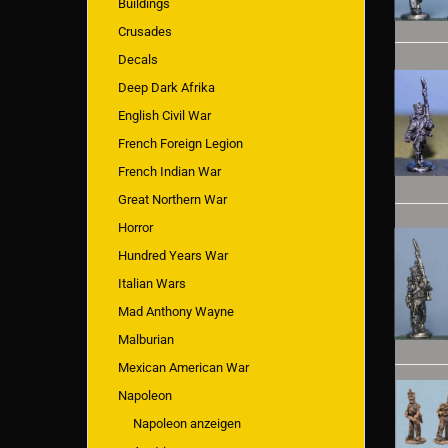
Buildings
Crusades
Decals
Deep Dark Afrika
English Civil War
French Foreign Legion
French Indian War
Great Northern War
Horror
Hundred Years War
Italian Wars
Mad Anthony Wayne
Malburian
Mexican American War
Napoleon
Napoleon anzeigen