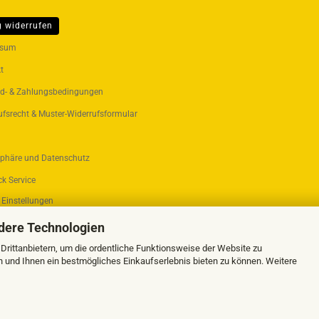
g widerrufen
ER...
ssum
t
d- & Zahlungsbedingungen
ufsrecht & Muster-Widerrufsformular
sphäre und Datenschutz
k Service
 Einstellungen
dere Technologien
rittanbietern, um die ordentliche Funktionsweise der Website zu
n und Ihnen ein bestmögliches Einkaufserlebnis bieten zu können. Weitere