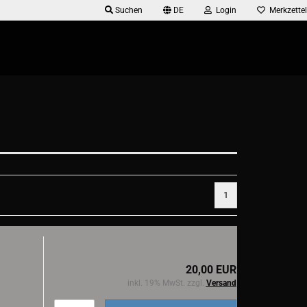
Suchen
DE
Login
Merkzettel
1
20,00 EUR
inkl. 19% MwSt. zzgl.
Versand