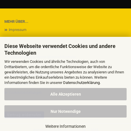
MEHR ÜBER...
Impressum
Kontakt
Diese Webseite verwendet Cookies und andere
Versand- & Zahlungsbedingungen
Technologien
Widerrufsrecht & Muster-Widerrufsformular
Wir verwenden Cookies und ähnliche Technologien, auch von
AGB
Drittanbietern, um die ordentliche Funktionsweise der Website zu
gewährleisten, die Nutzung unseres Angebotes zu analysieren und Ihnen
Privatsphäre und Datenschutz
ein bestmögliches Einkaufserlebnis bieten zu können. Weitere
Informationen finden Sie in unserer
Datenschutzerklärung
.
Callback Service
Cookie Einstellungen
Alle Akzeptieren
Nur Notwendige
Vertrag widerrufen
Weitere Informationen
Webshop erstellen
mit Gambio.de © 2026