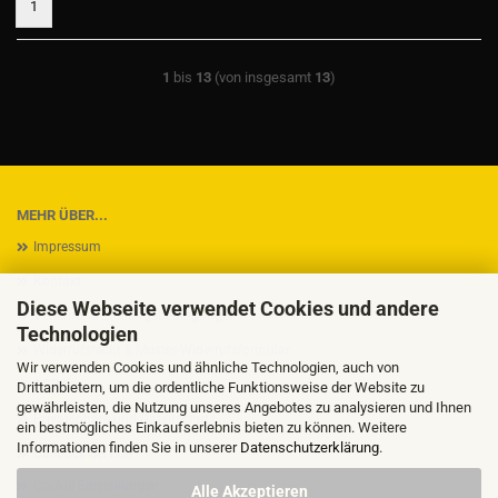
1
1
bis
13
(von insgesamt
13
)
MEHR ÜBER...
Impressum
Kontakt
Diese Webseite verwendet Cookies und andere
Versand- & Zahlungsbedingungen
Technologien
Widerrufsrecht & Muster-Widerrufsformular
Wir verwenden Cookies und ähnliche Technologien, auch von
AGB
Drittanbietern, um die ordentliche Funktionsweise der Website zu
gewährleisten, die Nutzung unseres Angebotes zu analysieren und Ihnen
Privatsphäre und Datenschutz
ein bestmögliches Einkaufserlebnis bieten zu können. Weitere
Informationen finden Sie in unserer
Datenschutzerklärung
.
Callback Service
Cookie Einstellungen
Alle Akzeptieren