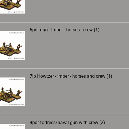
6pdr gun - lmber - horses - crew (1)
7lb Howtzer - lmber - horses and crew (1)
9pdr fortress/naval gun with crew (2)