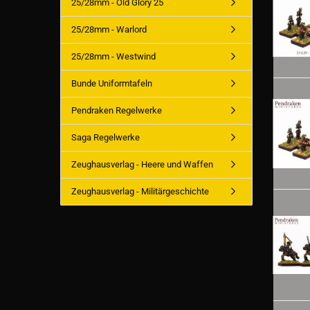
25/28mm - Old Glory 25
25/28mm - Warlord
25/28mm - Westwind
Bunde Uniformtafeln
Pendraken Regelwerke
Saga Regelwerke
Zeughausverlag - Heere und Waffen
Zeughausverlag - Militärgeschichte