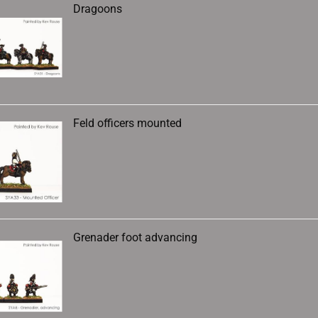
Dragoons
Feld officers mounted
Grenader foot advancing