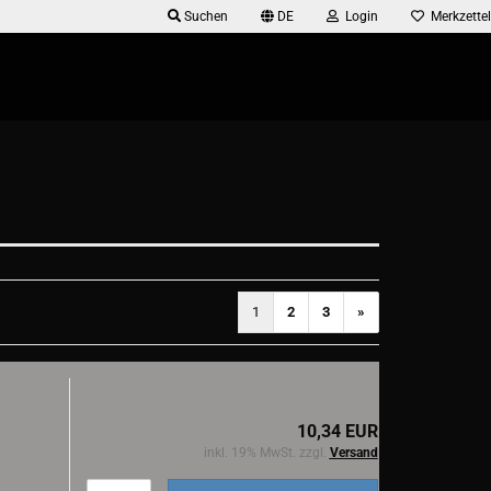
Suchen
DE
Login
Merkzettel
1
2
3
»
10,34 EUR
inkl. 19% MwSt. zzgl.
Versand