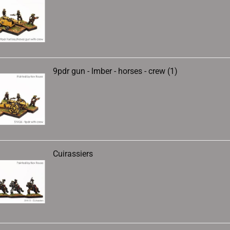
9pdr gun - lmber - horses - crew (1)
Cuirassiers