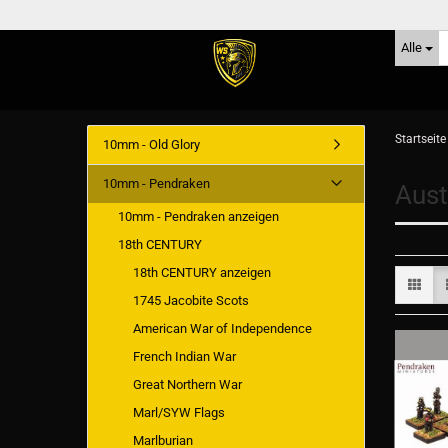
Alle
Startseite
10mm - Old Glory
10mm - Pendraken
Aust
10mm - Pendraken anzeigen
18th CENTURY
18th CENTURY anzeigen
1745 Jacobite Scots
American War of Independence
French Indian War
Great Northern War
Marl/SYW Flags
Marlburian