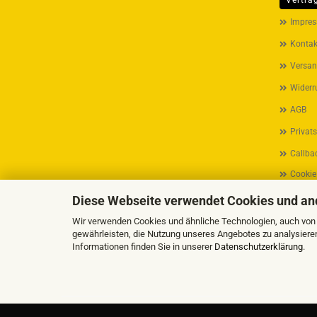
Vertra
MEHR ÜB
Impre
Kontak
Versan
Widerr
AGB
Privat
Callbac
Cookie
Diese Webseite verwendet Cookies und an
Wir verwenden Cookies und ähnliche Technologien, auch von D
gewährleisten, die Nutzung unseres Angebotes zu analysiere
Informationen finden Sie in unserer
Datenschutzerklärung
.