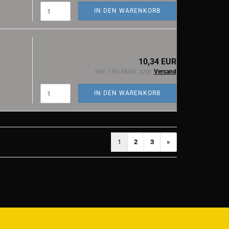
IN DEN WARENKORB
10,34 EUR
inkl. 19% MwSt. zzgl.
Versand
IN DEN WARENKORB
1
2
3
»
)