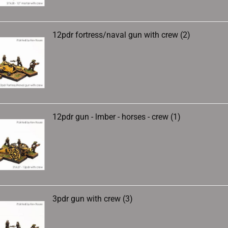
12pdr fortress/naval gun with crew (2)
12pdr gun - lmber - horses - crew (1)
3pdr gun with crew (3)