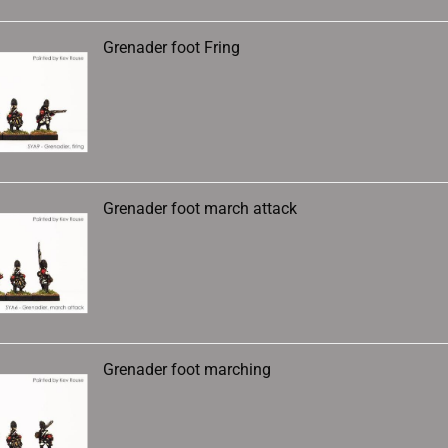
Grenader foot Fring
Grenader foot march attack
Grenader foot marching