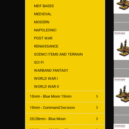
MDF BASES
MEDIEVAL
MODERN
NAPOLEONIC
POST WAR
RENAISSANCE
SCENIC ITEMS AND TERRAIN
SCI FI
WARBAND FANTASY
WORLD WAR I
WORLD WAR II
15mm - Blue Moon 15mm
15mm - Command Decision
25/28mm - Blue Moon