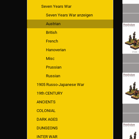
Seven Years War
Seven Years War anzeigen
Austrian
British
French
Hanoverian
Misc
Prussian
Russian
1905 Russo-Japanese War
19th CENTURY
ANCIENTS
COLONIAL
DARK AGES
DUNGEONS
INTER WAR