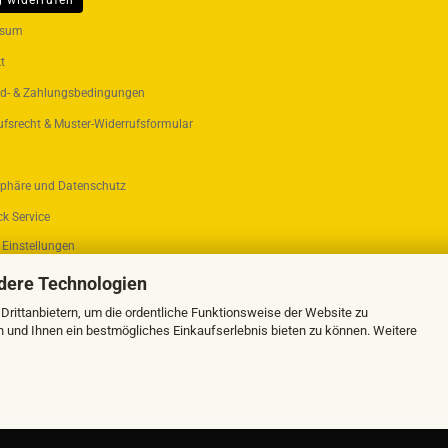
g widerrufen
ER...
ssum
t
d- & Zahlungsbedingungen
ufsrecht & Muster-Widerrufsformular
sphäre und Datenschutz
k Service
 Einstellungen
dere Technologien
rittanbietern, um die ordentliche Funktionsweise der Website zu
n und Ihnen ein bestmögliches Einkaufserlebnis bieten zu können. Weitere
Webshop erstellen
mit Gambio.de © 2026