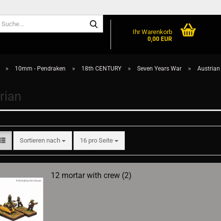
Suche...
Ihr Warenkorb
0,00 EUR
»
»
»
»
10mm - Pendraken
18th CENTURY
Seven Years War
Austrian
rian
Sortieren nach
pro Seite
Sortieren nach
16 pro Seite
12 mortar with crew (2)