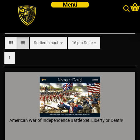
Big Battle Sets
Sortieren nach
pro Seite
Sortieren nach
16 pro Seite
1
American War of Independence Battle Set: Liberty or Death!