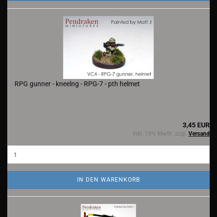
RPG gunner - kneelng - RPG-7 - pth helmet
3,45 EUR
inkl. 19% MwSt. zzgl.
Versand
IN DEN WARENKORB