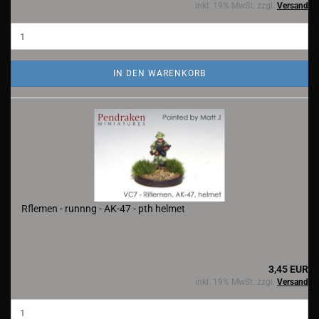
inkl. 19% MwSt. zzgl.
Versand
IN DEN WARENKORB
Rflemen - runnng - AK-47 - pth helmet
3,45 EUR
inkl. 19% MwSt. zzgl.
Versand