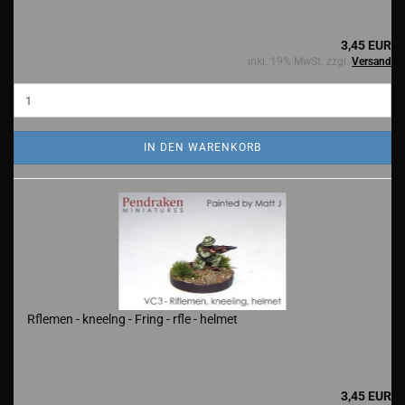
3,45 EUR
inkl. 19% MwSt. zzgl.
Versand
IN DEN WARENKORB
Rflemen - kneelng - Fring - rfle - helmet
3,45 EUR