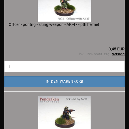
Offcer - pontng - slung weapon - AK-47 - pth helmet
3,45 EUR
inkl. 19% MwSt. zzgl.
Versand
IN DEN WARENKORB