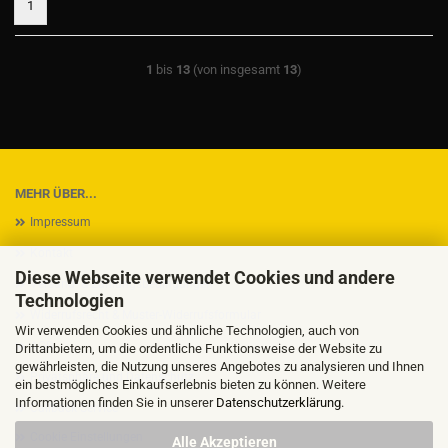
1
1
bis
13
(von insgesamt
13
)
MEHR ÜBER...
Impressum
Kontakt
Diese Webseite verwendet Cookies und andere
Versand- & Zahlungsbedingungen
Technologien
Widerrufsrecht & Muster-Widerrufsformular
Wir verwenden Cookies und ähnliche Technologien, auch von
AGB
Drittanbietern, um die ordentliche Funktionsweise der Website zu
gewährleisten, die Nutzung unseres Angebotes zu analysieren und Ihnen
Privatsphäre und Datenschutz
ein bestmögliches Einkaufserlebnis bieten zu können. Weitere
Informationen finden Sie in unserer
Datenschutzerklärung
.
Callback Service
Cookie Einstellungen
Alle Akzeptieren