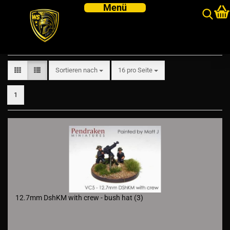
NVA/VC
Sortieren nach
pro Seite
Sortieren nach
16 pro Seite
1
12.7mm DshKM with crew - bush hat (3)