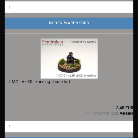
IN DEN WARENKORB
LMG - Vz 30 - kneelng - bush hat
3,45 EUR
inkl. 19% MwSt. zzgl.
Versand