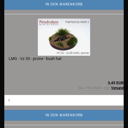
IN DEN WARENKORB
LMG - Vz 30 - prone - bush hat
3,45 EUR
inkl. 19% MwSt. zzgl.
Versand
IN DEN WARENKORB