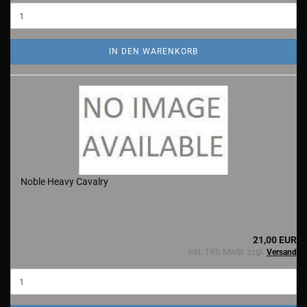
IN DEN WARENKORB
Noble Heavy Cavalry
21,00 EUR
inkl. 19% MwSt. zzgl.
Versand