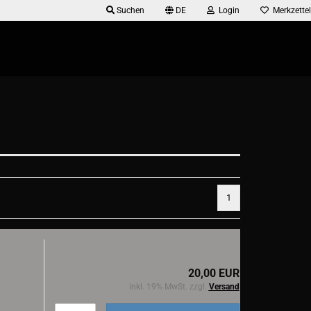
Suchen
DE
Login
Merkzettel
1
20,00 EUR
inkl. 19% MwSt. zzgl.
Versand