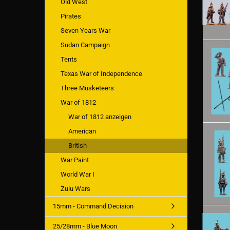
Old West
Pirates
Seven Years War
Sudan Campaign
Tents
Texas War of Independence
Three Musketeers
War of 1812
War of 1812 anzeigen
American
British
War Paint
World War I
Zulu Wars
15mm - Command Decision
25/28mm - Blue Moon