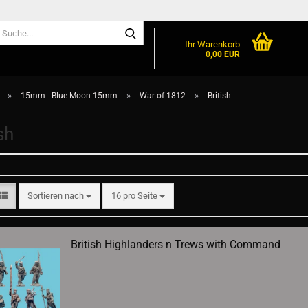
Suche...
Ihr Warenkorb
0,00 EUR
»
»
»
15mm - Blue Moon 15mm
War of 1812
British
sh
Sortieren nach
pro Seite
Sortieren nach
16 pro Seite
British Highlanders n Trews with Command