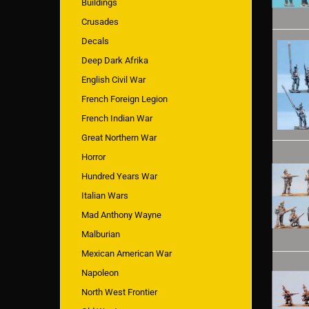
Buildings
Crusades
Decals
Deep Dark Afrika
English Civil War
French Foreign Legion
French Indian War
Great Northern War
Horror
Hundred Years War
Italian Wars
Mad Anthony Wayne
Malburian
Mexican American War
Napoleon
North West Frontier