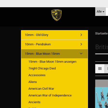
Alle
Startseite
10mm - Old Glory
10mm - Pendraken
Briti
15mm - Blue Moon 15mm
15mm - Blue Moon 15mm anzeigen
7night Chicago Died
Accessoires
Aliens
American Civil War
American War of Independence
Ancients