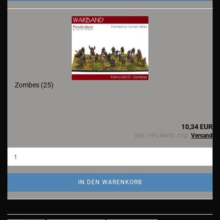
Zombes (25)
10,34 EUR
inkl. 19% MwSt. zzgl.
Versand
IN DEN WARENKORB