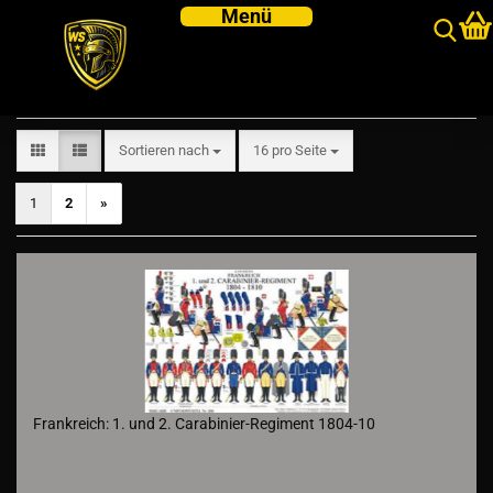
Frankreich
Sortieren nach
pro Seite
Sortieren nach
16 pro Seite
1
2
»
Frankreich: 1. und 2. Carabinier-Regiment 1804-10