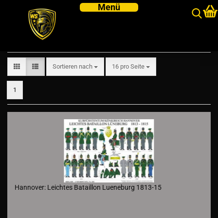
Hannover
Sortieren nach
pro Seite
Sortieren nach
16 pro Seite
1
Hannover: Leichtes Bataillon Lueneburg 1813-15