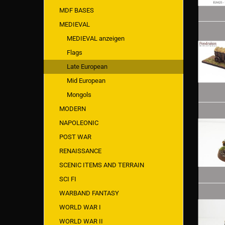
MDF BASES
MEDIEVAL
MEDIEVAL anzeigen
Flags
Late European
Mid European
Mongols
MODERN
NAPOLEONIC
POST WAR
RENAISSANCE
SCENIC ITEMS AND TERRAIN
SCI FI
WARBAND FANTASY
WORLD WAR I
WORLD WAR II