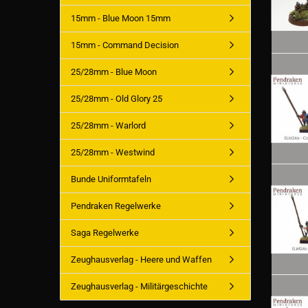
15mm - Blue Moon 15mm
15mm - Command Decision
25/28mm - Blue Moon
25/28mm - Old Glory 25
25/28mm - Warlord
25/28mm - Westwind
Bunde Uniformtafeln
Pendraken Regelwerke
Saga Regelwerke
Zeughausverlag - Heere und Waffen
Zeughausverlag - Militärgeschichte