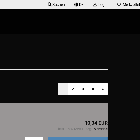
Suchen
DE
Login
Merkzettel
1
2
3
4
»
10,34 EUR
inkl. 19% MwSt. zzgl.
Versand