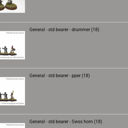
General - std bearer - drummer (18)
General - std bearer - pper (18)
General - std bearer - Swss horn (18)