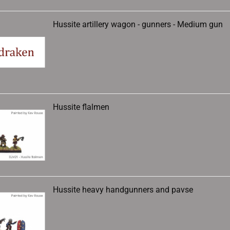
Hussite artillery wagon - gunners - Medium gun
Hussite flalmen
Hussite heavy handgunners and pavse