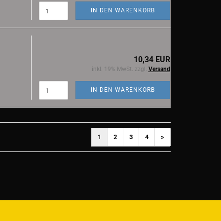
IN DEN WARENKORB
10,34 EUR
inkl. 19% MwSt. zzgl.
Versand
IN DEN WARENKORB
1
2
3
4
»
)