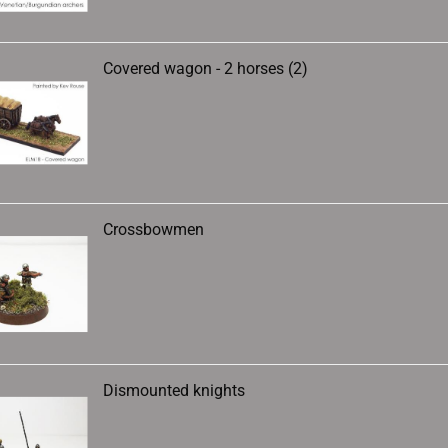
Covered wagon - 2 horses (2)
Crossbowmen
Dismounted knights