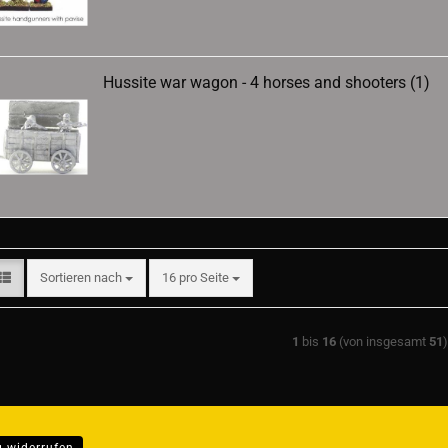
Hussite war wagon - 4 horses and shooters (1)
Sortieren nach
pro Seite
Sortieren nach
16 pro Seite
1
bis
16
(von insgesamt
51