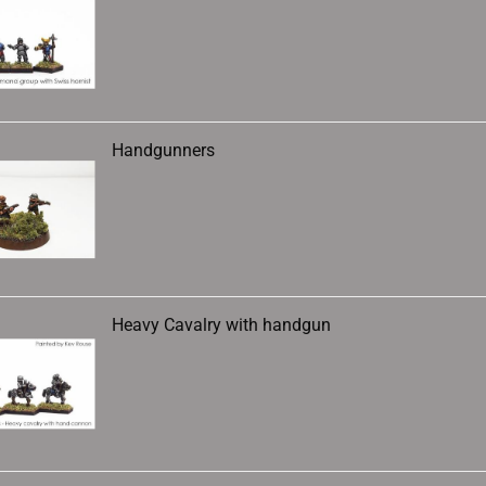
Handgunners
Heavy Cavalry with handgun