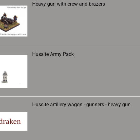
Heavy gun with crew and brazers
Hussite Army Pack
Hussite artillery wagon - gunners - heavy gun