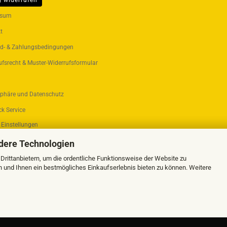
g widerrufen
ER...
ssum
t
d- & Zahlungsbedingungen
ufsrecht & Muster-Widerrufsformular
sphäre und Datenschutz
k Service
 Einstellungen
dere Technologien
rittanbietern, um die ordentliche Funktionsweise der Website zu
n und Ihnen ein bestmögliches Einkaufserlebnis bieten zu können. Weitere
Webshop erstellen
mit Gambio.de © 2026