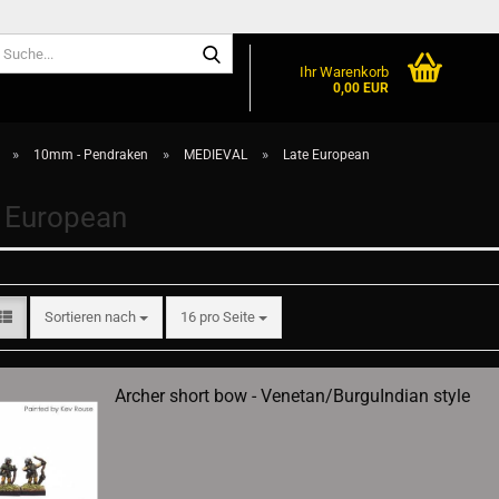
Suche...
Ihr Warenkorb
0,00 EUR
»
»
»
10mm - Pendraken
MEDIEVAL
Late European
 European
Sortieren nach
pro Seite
Sortieren nach
16 pro Seite
Archer short bow - Venetan/BurguIndian style