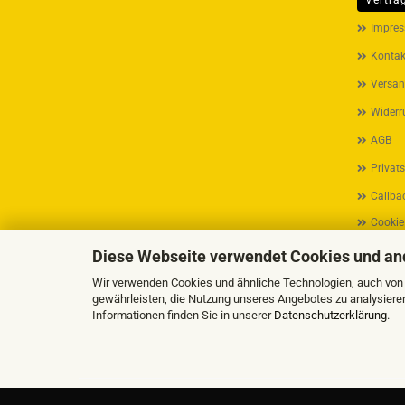
Vertra
MEHR ÜB
Impre
Kontak
Versan
Widerr
AGB
Privat
Callbac
Cookie
Diese Webseite verwendet Cookies und an
Wir verwenden Cookies und ähnliche Technologien, auch von D
gewährleisten, die Nutzung unseres Angebotes zu analysiere
Informationen finden Sie in unserer
Datenschutzerklärung
.