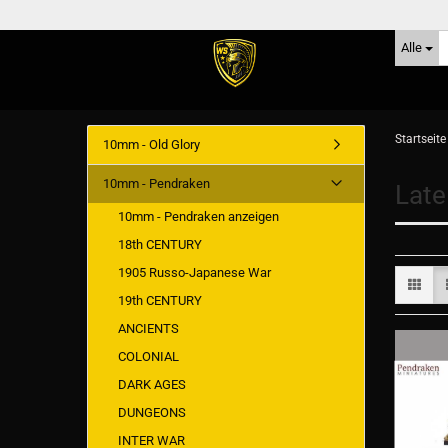
Alle
Startseite
10mm - Old Glory
10mm - Pendraken
Late
10mm - Pendraken anzeigen
18th CENTURY
1905 Russo-Japanese War
19th CENTURY
ANCIENTS
COLONIAL
DARK AGES
DUNGEONS
INTER WAR