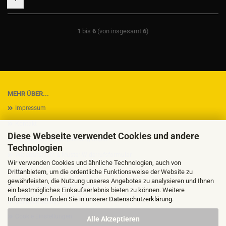
1
bis
6
(von insgesamt
6
)
MEHR ÜBER...
Impressum
Kontakt
Diese Webseite verwendet Cookies und andere
Versand- & Zahlungsbedingungen
Technologien
Widerrufsrecht & Muster-Widerrufsformular
Wir verwenden Cookies und ähnliche Technologien, auch von
AGB
Drittanbietern, um die ordentliche Funktionsweise der Website zu
gewährleisten, die Nutzung unseres Angebotes zu analysieren und Ihnen
Privatsphäre und Datenschutz
ein bestmögliches Einkaufserlebnis bieten zu können. Weitere
Informationen finden Sie in unserer
Datenschutzerklärung
.
Callback Service
Cookie Einstellungen
Alle Akzeptieren