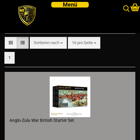
Anglo Zulu War
Sortieren nach
pro Seite
Sortieren nach
16 pro Seite
1
Anglo-Zulu War British Starter Set