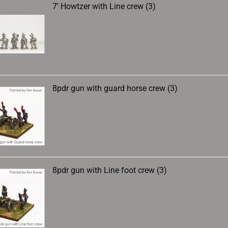
7' Howtzer with Line crew (3)
8pdr gun with guard horse crew (3)
8pdr gun with Line foot crew (3)