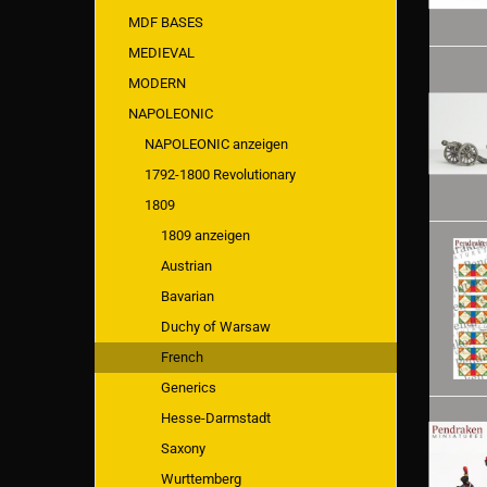
MDF BASES
MEDIEVAL
MODERN
NAPOLEONIC
NAPOLEONIC anzeigen
1792-1800 Revolutionary
1809
1809 anzeigen
Austrian
Bavarian
Duchy of Warsaw
French
Generics
Hesse-Darmstadt
Saxony
Wurttemberg