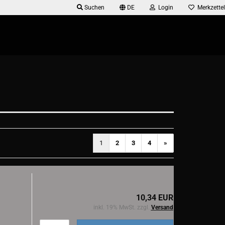
Suchen
DE
Login
Merkzettel
1
2
3
4
»
10,34 EUR
inkl. 19% MwSt. zzgl.
Versand