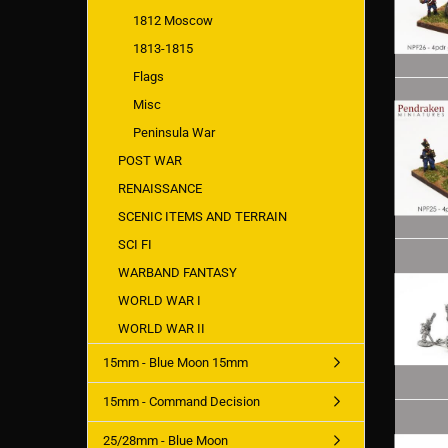
1812 Moscow
1813-1815
Flags
Misc
Peninsula War
POST WAR
RENAISSANCE
SCENIC ITEMS AND TERRAIN
SCI FI
WARBAND FANTASY
WORLD WAR I
WORLD WAR II
15mm - Blue Moon 15mm
15mm - Command Decision
25/28mm - Blue Moon