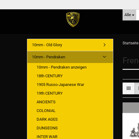
Alle
Startseite
10mm - Old Glory
10mm - Pendraken
Fren
10mm - Pendraken anzeigen
18th CENTURY
1905 Russo-Japanese War
19th CENTURY
ANCIENTS
COLONIAL
DARK AGES
DUNGEONS
INTER WAR