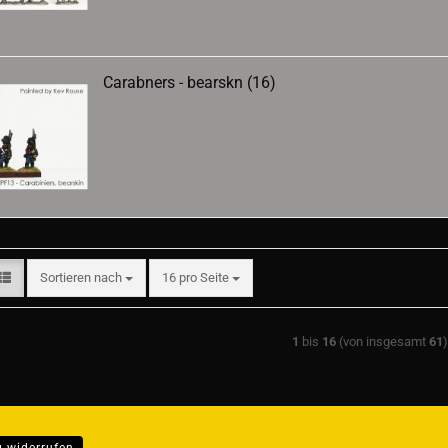
Carabners - bearskn (16)
Sortieren nach
pro Seite
Sortieren nach
16 pro Seite
1
bis
16
(von insgesamt
61