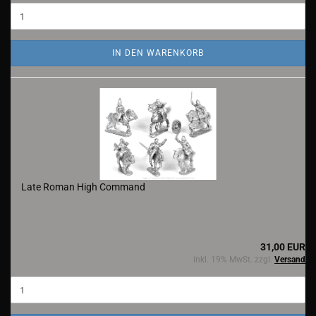
IN DEN WARENKORB
Late Roman High Command
31,00 EUR
inkl. 19% MwSt. zzgl.
Versand