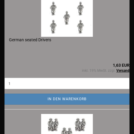
German seated Drivers
1,63 EUR
inkl. 19% MwSt. zzgl.
Versand
IN DEN WARENKORB