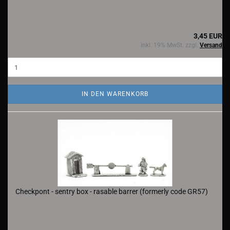
3,45 EUR
inkl. 19% MwSt. zzgl.
Versand
IN DEN WARENKORB
Checkpont - sentry box - rasable barrer (formerly code GR57)