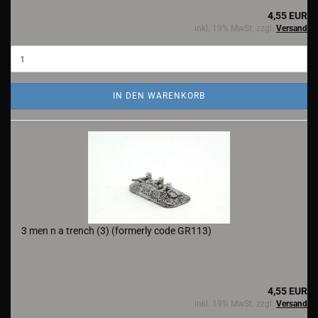
4,55 EUR
inkl. 19% MwSt. zzgl.
Versand
IN DEN WARENKORB
3 men n a trench (3) (formerly code GR113)
4,55 EUR
inkl. 19% MwSt. zzgl.
Versand