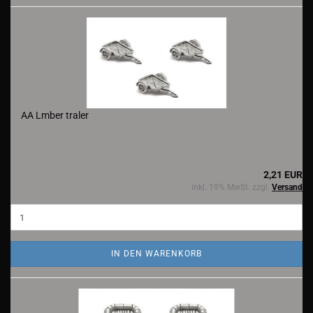
AA Lmber traler
2,21 EUR
inkl. 19% MwSt. zzgl.
Versand
IN DEN WARENKORB