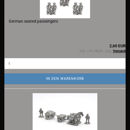
German seated passengers
2,60 EUR
inkl. 19% MwSt. zzgl.
Versand
IN DEN WARENKORB