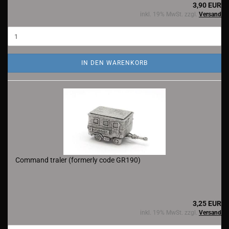
3,90 EUR
inkl. 19% MwSt. zzgl.
Versand
IN DEN WARENKORB
Command traler (formerly code GR190)
3,25 EUR
inkl. 19% MwSt. zzgl.
Versand