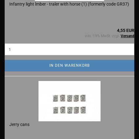
Infantry light lmber - traler with horse (1) (formerly code GR37)
4,55 EUR
inkl. 19% MwSt. zzgl.
Versand
IN DEN WARENKORB
Jerry cans