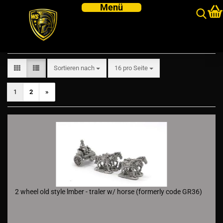
Misc
Sortieren nach
pro Seite
Sortieren nach
16 pro Seite
1
2
»
2 wheel old style lmber - traler w/ horse (formerly code GR36)