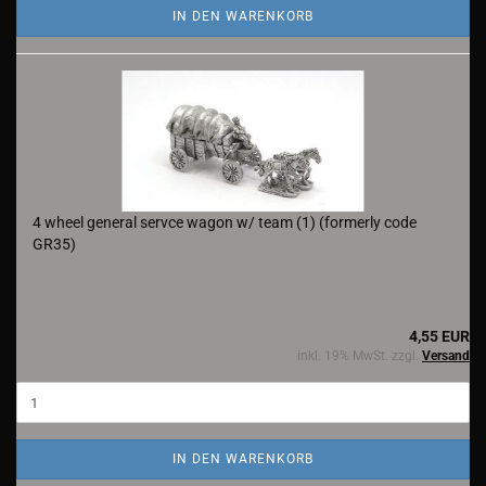
IN DEN WARENKORB
4 wheel general servce wagon w/ team (1) (formerly code
GR35)
4,55 EUR
inkl. 19% MwSt. zzgl.
Versand
IN DEN WARENKORB