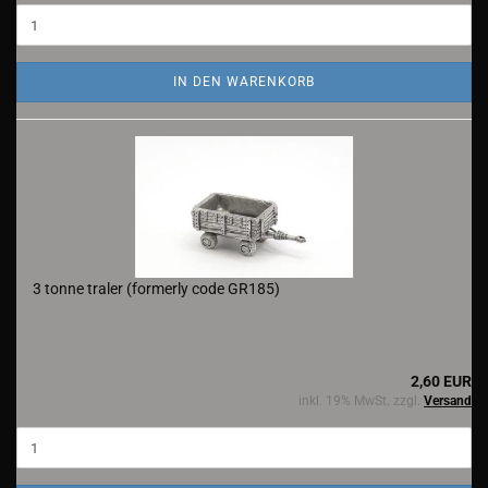
IN DEN WARENKORB
3 tonne traler (formerly code GR185)
2,60 EUR
inkl. 19% MwSt. zzgl.
Versand