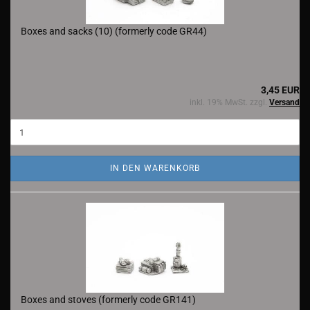
Boxes and sacks (10) (formerly code GR44)
3,45 EUR
inkl. 19% MwSt. zzgl.
Versand
IN DEN WARENKORB
Boxes and stoves (formerly code GR141)