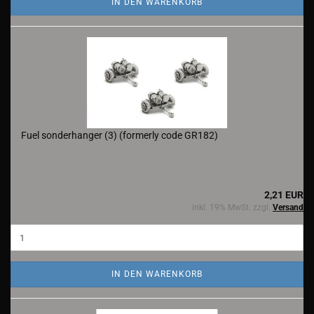
IN DEN WARENKORB
Fuel sonderhanger (3) (formerly code GR182)
2,21 EUR
inkl. 19% MwSt. zzgl.
Versand
IN DEN WARENKORB