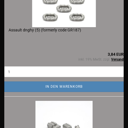
Assault dnghy (5) (formerly code GR187)
3,84 EUR
inkl. 19% MwSt. zzgl.
Versand
IN DEN WARENKORB