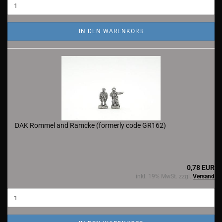
IN DEN WARENKORB
DAK Rommel and Ramcke (formerly code GR162)
0,78 EUR
inkl. 19% MwSt. zzgl.
Versand