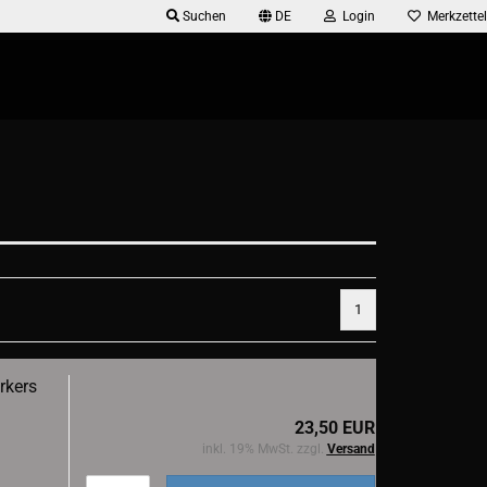
Suchen
DE
Login
Merkzettel
1
rkers
23,50 EUR
inkl. 19% MwSt. zzgl.
Versand