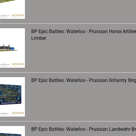
BP Epic Battles: Waterloo - Prussian Horse Artille
Limber
BP Epic Battles: Waterloo - Prussian IInfantry Bri
BP Epic Battles: Waterloo - Prussian Landwehr B