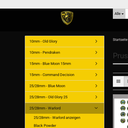
Alle
Startseite
10mm - Old Glory
10mm - Pendraken
Prus
15mm - Blue Moon 15mm
15mm - Command Decision
25/28mm - Blue Moon
25/28mm - Old Glory 25
25/28mm - Warlord
25/28mm - Warlord anzeigen
Black Powder