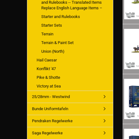
and Rulebooks -- Translated Items
Replace English Language Items –
Starter and Rulebooks
Starter Sets
Terrain
Terrain & Paint Set
Union (North)
Hail Caesar
Konflikt '47
Pike & Shotte
Victory at Sea
25/28mm - Westwind
Bunde Uniformtafeln
Pendraken Regelwerke
Saga Regelwerke