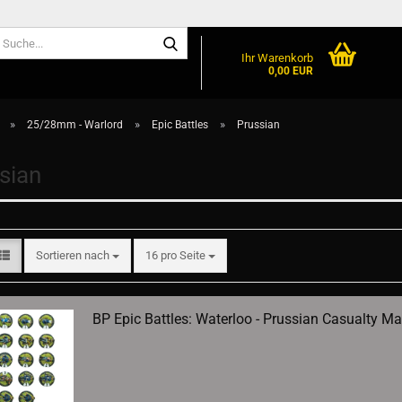
Suche...
Ihr Warenkorb
0,00 EUR
»
»
»
25/28mm - Warlord
Epic Battles
Prussian
sian
Sortieren nach
pro Seite
Sortieren nach
16 pro Seite
BP Epic Battles: Waterloo - Prussian Casualty Ma