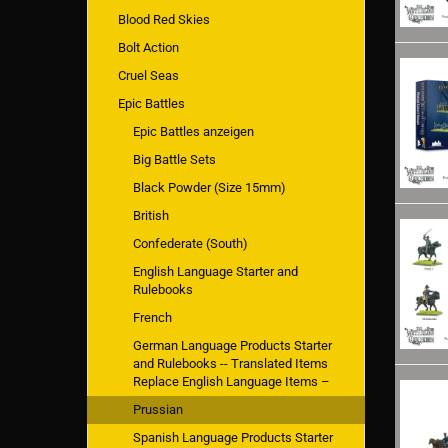
Blood Red Skies
Bolt Action
Cruel Seas
Epic Battles
Epic Battles anzeigen
Big Battle Sets
Black Powder (Size 15mm)
British
Confederate (South)
English Language Starter and
Rulebooks
French
German Language Products Starter
and Rulebooks -- Translated Items
Replace English Language Items –
Prussian
Spanish Language Products Starter