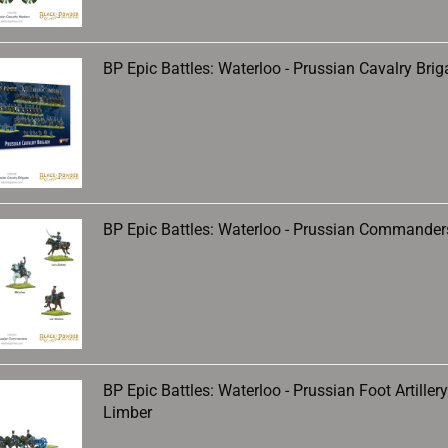
BP Epic Battles: Waterloo - Prussian Cavalry Bri
BP Epic Battles: Waterloo - Prussian Commander
BP Epic Battles: Waterloo - Prussian Foot Artillery
Limber