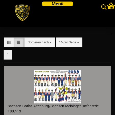
Sachsen-Gotha-Altenburg/Sachsen-
Meiningen
Sortieren nach
pro Seite
Sortieren nach
16 pro Seite
1
Sachsen-Gotha-Altenburg/Sachsen-Meiningen: Infanterie
1807-13