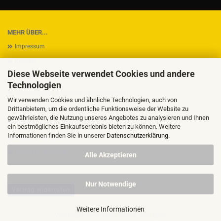
MEHR ÜBER...
Impressum
Kontakt
Diese Webseite verwendet Cookies und andere
Versand- & Zahlungsbedingungen
Technologien
Widerrufsrecht & Muster-Widerrufsformular
Wir verwenden Cookies und ähnliche Technologien, auch von
AGB
Drittanbietern, um die ordentliche Funktionsweise der Website zu
gewährleisten, die Nutzung unseres Angebotes zu analysieren und Ihnen
Privatsphäre und Datenschutz
ein bestmögliches Einkaufserlebnis bieten zu können. Weitere
Informationen finden Sie in unserer
Datenschutzerklärung
.
Callback Service
Cookie Einstellungen
Alle Akzeptieren
Nur Notwendige
Vertrag widerrufen
Weitere Informationen
Webshop erstellen
mit Gambio.de © 2026